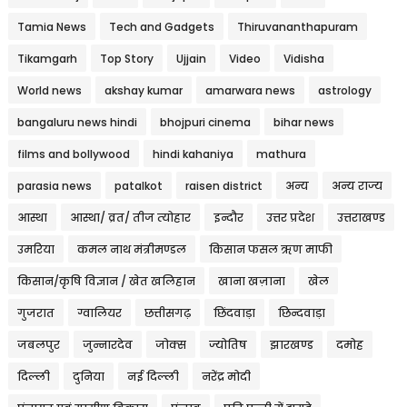
Tamia News
Tech and Gadgets
Thiruvananthapuram
Tikamgarh
Top Story
Ujjain
Video
Vidisha
World news
akshay kumar
amarwara news
astrology
bangaluru news hindi
bhojpuri cinema
bihar news
films and bollywood
hindi kahaniya
mathura
parasia news
patalkot
raisen district
अन्य
अन्य राज्य
आस्था
आस्था/ व्रत/ तीज त्‍योहार
इन्दौर
उत्तर प्रदेश
उत्तराखण्ड
उमरिया
कमल नाथ मंत्रीमण्डल
किसान फसल ऋण माफी
किसान/कृषि विज्ञान / खेत खलिहान
खाना खज़ाना
खेल
गुजरात
ग्वालियर
छत्तीसगढ़
छिंदवाड़ा
छिन्दवाड़ा
जबलपुर
जुन्नारदेव
जोक्स
ज्योतिष
झारखण्ड
दमोह
दिल्ली
दुनिया
नई दिल्ली
नरेंद्र मोदी