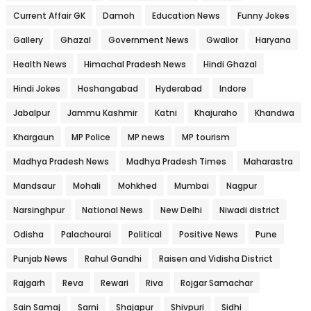
Current Affair GK
Damoh
Education News
Funny Jokes
Gallery
Ghazal
Government News
Gwalior
Haryana
Health News
Himachal Pradesh News
Hindi Ghazal
Hindi Jokes
Hoshangabad
Hyderabad
Indore
Jabalpur
Jammu Kashmir
Katni
Khajuraho
Khandwa
Khargaun
MP Police
MP news
MP tourism
Madhya Pradesh News
Madhya Pradesh Times
Maharastra
Mandsaur
Mohali
Mohkhed
Mumbai
Nagpur
Narsinghpur
National News
New Delhi
Niwadi district
Odisha
Palachourai
Political
Positive News
Pune
Punjab News
Rahul Gandhi
Raisen and Vidisha District
Rajgarh
Reva
Rewari
Riva
Rojgar Samachar
Sain Samaj
Sarni
Shajapur
Shivpuri
Sidhi