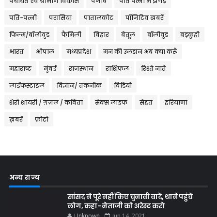
पंचायत एवं ग्रामीण विकास
पंजाब
पति पत्नी में झगड़े
पति-पत्नी
परासिया
पातालकोट
पॉजिटिव खबरें
फिल्म/बॉलीवुड
फैमिली
बिहार
बेतूल
बॉलीवुड
बड़कुही
भारत
भोपाल
मध्यप्रदेश
मन की उलझन अब क्या करूँ
महाराष्ट्र
मुंबई
राजस्थान
राशिफल
रिश्ते नाते
लाईफस्टाइल
विज्ञान/ तकनीक
विडियो
शेरो शायरी / ग़ज़ल / कविता
सेक्स लाइफ
सेहत
हरियाणा
ख़बरें
फ़ोटो
अन्य राज्य
सांसद ने पूरे नहीं किए चुनावी वादे, थाने पहुंचे
लोग, कहा- नेताजी को अरेस्ट करो
Unknown
Jun 14, 2021