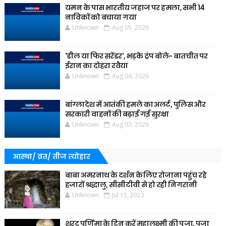
यमन के पास भारतीय जहाज पर हमला, सभी 14
नाविकों को बचाया गया
Unknown
Aug 05, 2026
'डील या फिर सरेंडर', भड़के ट्रंप बोले- बातचीत पर
ईरान का दोहरा रवैया
Unknown
Aug 04, 2026
बांग्लादेश में आतंकी हमले का अलर्ट, पुलिस और
सरकारी वाहनों की बढ़ाई गई सुरक्षा
Unknown
Aug 03, 2026
आस्था/ व्रत/ तीज त्‍योहार
बाबा अमरनाथ के दर्शन के लिए रोजाना पहुंच रहे
हजारों श्रद्धालु, सीसीटीवी से हो रही निगरानी
Unknown
Jul 15, 2023
शरद पूर्णिमा के दिन करें महालक्ष्मी की पूजा, पूजा