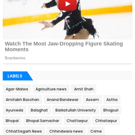
LABELS
Agar-Malwa
Agriculture news
Amit Shah
Amitabh Bacchan
Anand Bandewar
Assam
Astha
Ayurveda
Balaghat
Barkatullah University
Bhojpuri
Bhopal
Bhopal Samachar
Chattarpur
Chhatarpur
Chhattisgarh News
Chhindwara news
Crime