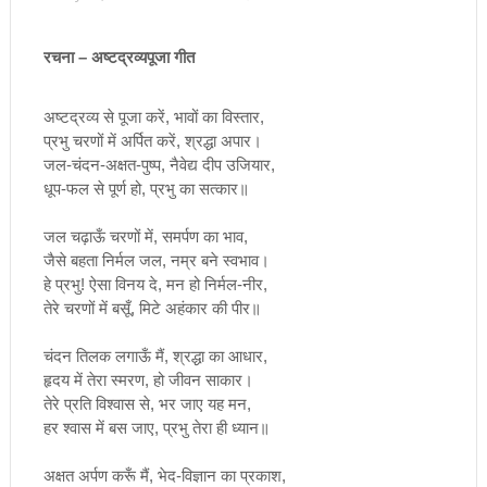
रचना – अष्टद्रव्यपूजा गीत
अष्टद्रव्य
से
पूजा
करें
,
भावों
का
विस्तार
,
प्रभु
चरणों
में
अर्पित
करें
,
श्रद्धा
अपार।
जल
-
चंदन
-
अक्षत
-
पुष्प
,
नैवेद्य
दीप
उजियार
,
धूप
-
फल
से
पूर्ण
हो
,
प्रभु
का
सत्कार॥
जल
चढ़ाऊँ
चरणों
में
,
समर्पण
का
भाव
,
जैसे
बहता
निर्मल
जल
,
नम्र
बने
स्वभाव।
हे
प्रभु
!
ऐसा
विनय
दे
,
मन
हो
निर्मल
-
नीर
,
तेरे
चरणों
में
बसूँ
,
मिटे
अहंकार
की
पीर॥
चंदन
तिलक
लगाऊँ
मैं
,
श्रद्धा
का
आधार
,
हृदय
में
तेरा
स्मरण
,
हो
जीवन
साकार।
तेरे
प्रति
विश्वास
से
,
भर
जाए
यह
मन
,
हर
श्वास
में
बस
जाए
,
प्रभु
तेरा
ही
ध्यान॥
अक्षत
अर्पण
करूँ
मैं
,
भेद
-
विज्ञान
का
प्रकाश
,