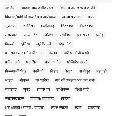
उमरिया
कमल नाथ मंत्रीमण्डल
किसान फसल ऋण माफी
किसान/कृषि विज्ञान / खेत खलिहान
खाना खज़ाना
खेल
गुजरात
ग्वालियर
छत्तीसगढ़
छिंदवाड़ा
छिन्दवाड़ा
जबलपुर
जुन्नारदेव
जोक्स
ज्योतिष
झारखण्ड
दमोह
दिल्ली
दुनिया
नई दिल्ली
नरेंद्र मोदी
पंचायत एवं ग्रामीण विकास
पंजाब
पति पत्नी में झगड़े
पति-पत्नी
परासिया
पातालकोट
पॉजिटिव खबरें
फिल्म/बॉलीवुड
फैमिली
बिहार
बेतूल
बॉलीवुड
बड़कुही
भारत
भोपाल
मध्यप्रदेश
मन की उलझन अब क्या करूँ
महाराष्ट्र
मुंबई
राजस्थान
राशिफल
रिश्ते नाते
लाईफस्टाइल
विज्ञान/ तकनीक
विडियो
शेरो शायरी / ग़ज़ल / कविता
सेक्स लाइफ
सेहत
हरियाणा