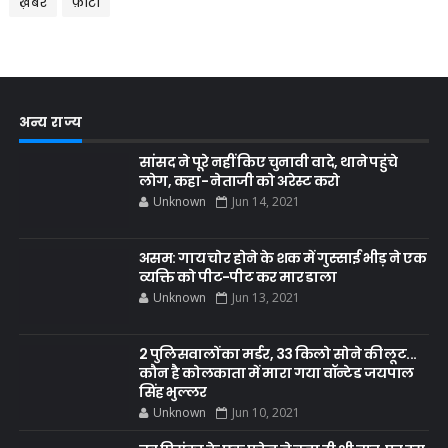
ख़बरें
फ़ोटो
अन्य राज्य
सांसद ने पूरे नहीं किए चुनावी वादे, थाने पहुंचे
लोग, कहा- नेताजी को अरेस्ट करो
Unknown
Jun 14, 2021
असम: गाय चोर होने के शक में गुस्साई भीड़ ने एक
व्यक्ति को पीट-पीट कर मार डाला
Unknown
Jun 13, 2021
2 पुलिसवालों का मर्डर, 33 किलो सोने की लूट...
कौन है कोलकाता में मारा गया वॉन्टेड जयपाल
सिंह भुल्लर
Unknown
Jun 10, 2021