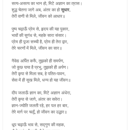
सत्य
-
असत्य
का
भान
हो
,
मिटे
अज्ञान
का
त्रास।
शुद्ध
चेतना
जागे
अब
,
अंतर
का
हो
सुधार
,
तेरी
वाणी
से
मिले
,
जीवन
को
आधार॥
पुष्प
चढ़ाऊँ
प्रेम
से
,
हृदय
की
यह
पुकार
,
भावों
की
सुगंध
से
,
महके
सारा
संसार।
प्रेम
ही
पूजा
सच्ची
है
,
प्रेम
ही
तेरा
द्वार
,
तेरे
चरणों
में
मिले
,
जीवन
का
सार॥
नैवेद्य
अर्पित
करूँ
,
तुझको
ही
समर्पण
,
जो
कुछ
पाया
है
प्रभु
,
तुझको
ही
अर्पण।
तेरी
कृपा
से
मिला
सब
,
हे
पतित
-
पावन
,
सेवा
में
ही
सुख
मिले
,
धन्य
हो
यह
जीवन॥
दीप
जलाऊँ
ज्ञान
का
,
मिटे
अज्ञान
अंधेरा
,
तेरी
कृपा
से
जागे
,
अंतर
का
सवेरा।
ज्ञान
-
ज्योति
जलती
रहे
,
हर
पल
हर
बार
,
तेरे
मार्ग
पर
चलूँ
,
हो
जीवन
का
उद्धार॥
धूप
चढ़ाऊँ
भाव
से
,
सद्गुण
की
महक
,