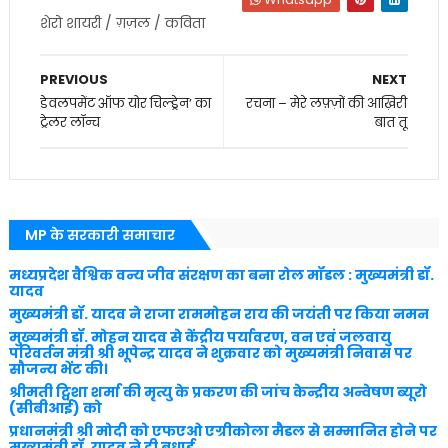
शेरो शायरी / ग़ज़ल / कविता
PREVIOUS
NEXT
डेवलपमेंट ऑफ योर चिल्ड्रेन’ का
रचना – मेरे लफ़्ज़ों की आख़िरी
ट्रेलर लॉन्च
बात तू
MP के सरकारी समाचार
मध्यप्रदेश वैश्विक वन्य जीव संरक्षण का बना रोल मॉडल : मुख्यमंत्री डॉ.
यादव
मुख्यमंत्री डॉ. यादव ने राजा राममोहन राय की जयंती पर किया नमन
मुख्यमंत्री डॉ. मोहन यादव से केंद्रीय पर्यावरण, वन एवं जलवायु
परिवर्तन मंत्री श्री भूपेन्द्र यादव ने शुक्रवार को मुख्यमंत्री निवास पर
सौजन्य भेंट की।
श्रीमती ट्विशा शर्मा की मृत्यु के प्रकरण की जांच केन्द्रीय अन्वेषण ब्यूरो
(सीबीआई) को
प्रधानमंत्री श्री मोदी को एफएओ एग्रीकोला मैडल से सम्मानित होने पर
मुख्यमंत्री डॉ. यादव ने दी बधाई