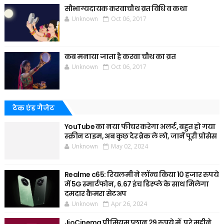
सौभाग्यदायक करवाचौथ व्रत विधि व कथा
Unknown
Oct 06, 2017
कब मनाया जाता है करवा चौथ का व्रत
Unknown
Oct 06, 2017
टेक एंड गैजेट
YouTube का नया फीचर करेगा अलर्ट, बहुत हो गया
स्क्रीन टाइम, अब कुछ देर ब्रेक ले लो, जानें पूरी प्रोसेस
Unknown
May 02, 2024
Realme c65: रियलमी ने लॉन्च किया 10 हजार रुपये
में 5G स्मार्टफोन, 6.67 इंच डिस्प्ले के साथ मिलेगा
दमदार कैमरा सेटअप
Unknown
Apr 26, 2024
JioCinema प्रीमियम प्लान 29 रुपये में, पूरे महीने