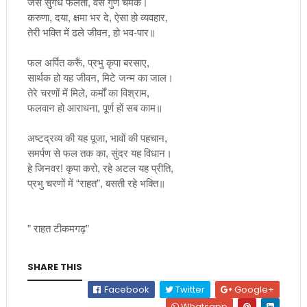
जैसे
सुगंध
फैलती
,
वैसे
गुण
चमक।
करुणा
,
दया
,
क्षमा
भर
दे
,
ऐसा
हो
व्यवहार
,
तेरी
भक्ति
में
ढले
जीवन
,
हो
भव
-
पार॥
फल
अर्पित
करूँ
,
प्रभु
कृपा
बरसाए
,
सार्थक
हो
यह
जीवन
,
मिटे
जन्म
का
जाल।
तेरे
चरणों
में
मिले
,
कर्मों
का
विश्राम
,
फलवान
हो
आराधना
,
पूर्ण
हों
सब
काम॥
अष्टद्रव्य
की
यह
पूजा
,
भावों
की
पहचान
,
समर्पण
से
फल
तक
का
,
सुंदर
यह
विधान।
हे
जिनवर
!
कृपा
करो
,
रहे
अटल
यह
प्रीति
,
प्रभु
चरणों
में
“
राहत
”,
बसती
रहे
भक्ति॥
”
राहत
टीकमगढ़”
SHARE THIS
Facebook
Twitter
Google+
Whatsapp