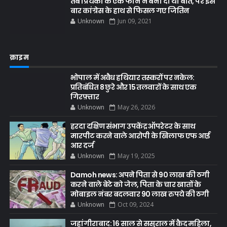
तब प्रियंका के एक फोन ने बना दी थी बात, पर इस
बार कांग्रेस के हाथ से फिसल गए जितिन
Unknown
Jun 09, 2021
क्राइम
भोपाल में अवैध हथियार तस्करों पर नकेल:
प्रतिबंधित 8 छुरे और 15 तलवारों के साथ एक
गिरफ़्तार
Unknown
May 26, 2026
हरदा दक्षिण संभाग उपकेंद्र ऑपरेटर के साथ
मारपीट करने वाले आरोपी के खिलाफ एफ आई
आर दर्ज
Unknown
May 19, 2025
Damoh news: अपने पिता से 90 लाख की ठगी
करने वाले बेटे को जेल, पिता के चार खातों के
मोबाइल नंबर बदलवार 90 लाख रुपये की ठगी
Unknown
Oct 09, 2024
जहांगीराबाद: 16 साल से ससुराल में कैद महिला,