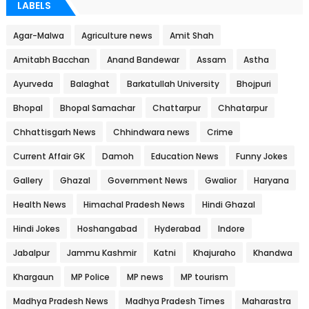
LABELS
Agar-Malwa
Agriculture news
Amit Shah
Amitabh Bacchan
Anand Bandewar
Assam
Astha
Ayurveda
Balaghat
Barkatullah University
Bhojpuri
Bhopal
Bhopal Samachar
Chattarpur
Chhatarpur
Chhattisgarh News
Chhindwara news
Crime
Current Affair GK
Damoh
Education News
Funny Jokes
Gallery
Ghazal
Government News
Gwalior
Haryana
Health News
Himachal Pradesh News
Hindi Ghazal
Hindi Jokes
Hoshangabad
Hyderabad
Indore
Jabalpur
Jammu Kashmir
Katni
Khajuraho
Khandwa
Khargaun
MP Police
MP news
MP tourism
Madhya Pradesh News
Madhya Pradesh Times
Maharastra