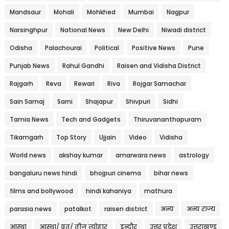
Mandsaur
Mohali
Mohkhed
Mumbai
Nagpur
Narsinghpur
National News
New Delhi
Niwadi district
Odisha
Palachourai
Political
Positive News
Pune
Punjab News
Rahul Gandhi
Raisen and Vidisha District
Rajgarh
Reva
Rewari
Riva
Rojgar Samachar
Sain Samaj
Sarni
Shajapur
Shivpuri
Sidhi
Tamia News
Tech and Gadgets
Thiruvananthapuram
Tikamgarh
Top Story
Ujjain
Video
Vidisha
World news
akshay kumar
amarwara news
astrology
bangaluru news hindi
bhojpuri cinema
bihar news
films and bollywood
hindi kahaniya
mathura
parasia news
patalkot
raisen district
अन्य
अन्य राज्य
आस्था
आस्था/ व्रत/ तीज त्‍योहार
इन्दौर
उत्तर प्रदेश
उत्तराखण्ड