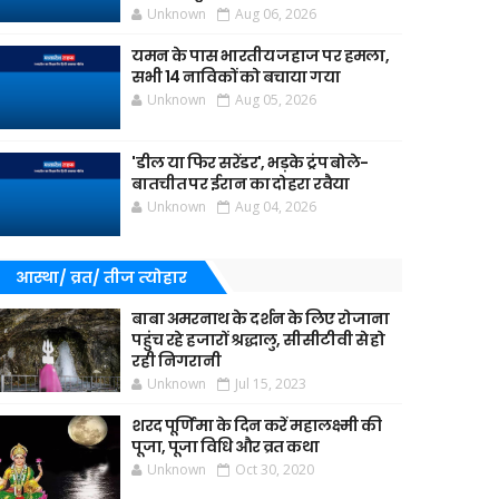
Unknown
Aug 06, 2026
यमन के पास भारतीय जहाज पर हमला,
सभी 14 नाविकों को बचाया गया
Unknown
Aug 05, 2026
'डील या फिर सरेंडर', भड़के ट्रंप बोले-
बातचीत पर ईरान का दोहरा रवैया
Unknown
Aug 04, 2026
आस्था/ व्रत/ तीज त्‍योहार
बाबा अमरनाथ के दर्शन के लिए रोजाना
पहुंच रहे हजारों श्रद्धालु, सीसीटीवी से हो
रही निगरानी
Unknown
Jul 15, 2023
शरद पूर्णिमा के दिन करें महालक्ष्मी की
पूजा, पूजा विधि और व्रत कथा
Unknown
Oct 30, 2020