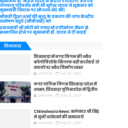
मुख्यमंत्री डॉ. मोहन यादव से केंद्रीय पर्यावरण, वन एवं
जलवायु परिवर्तन मंत्री श्री भूपेन्द्र यादव ने शुक्रवार को
मुख्यमंत्री निवास पर सौजन्य भेंट की।
श्रीमती ट्विशा शर्मा की मृत्यु के प्रकरण की जांच केन्द्रीय
अन्वेषण ब्यूरो (सीबीआई) को
प्रधानमंत्री श्री मोदी को एफएओ एग्रीकोला मैडल से
सम्मानित होने पर मुख्यमंत्री डॉ. यादव ने दी बधाई
छिन्दवाड़ा
छिन्दवाड़ा में नगर निगम की अवैध
कॉलोनियों के खिलाफ बड़ी कार्रवाई: दो
स्थानों पर अवैध निर्माण ध्वस्त
Unknown
Feb 25, 2026
नगर पालिक निगम छिंदवाड़ा प्रदेश में
अव्वल, छिंदवाड़ा पुलिस प्रदेश में द्वितीय
Unknown
May 21, 2025
Chhindwara News: कलेक्टर श्री सिंह
ने सुनी आवेदकों की समस्यायें
Unknown
May 21, 2025