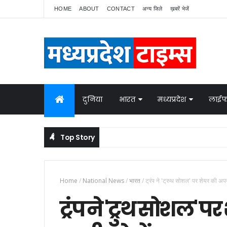
HOME
ABOUT
CONTACT
अन्य जिले
ख़बरें भेजें
दुनिया
भारत
मध्यप्रदेश
लाईफ
Top Story
नेपाल में बवाल, भारत ने बॉर्डर पर बढ़ाई निगरानी
NATIONAL NEWS
Home
/
National News
/
भारत
/
ट्रंप ने 'ट्रुथ सोशल' पर शेयर की अ
ट्रंप ने 'ट्रुथ सोशल'