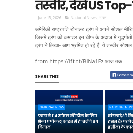
तस्वीर, देखें US Top
June 15, 2026
National News
,
भारत
अमेरिकी राष्ट्रपति डोनाल्ड ट्रंप ने अपने सोशल मीड
जिसमें ट्रंप को कमांडर इन चीफ के अंदाज में युद्धपोत
ट्रंप ने लिखा- आप भ्रमित हो रहे हैं. ये तस्वीर सोशल
from https://ift.tt/BlNa1Fz आज तक
Facebo
SHARE THIS
NATIONAL NEWS
NATIONAL NEW
फ्रांस ने 114 राफेल की डील के लिए
बांग्लादेशी क
भेजा प्रपोजल, भारत में ही बनेंगे 94
हसन के घर पेट
विमान
हसीना के कार्