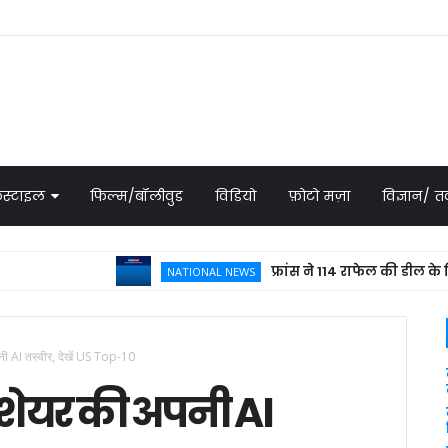
स्टाइल
फिल्म/बॉलीवुड
विडियो
फ़ोटो मज़ा
विज्ञान/
फ्रांस ने 114 राफेल की डील के लिए भेज
NATIONAL NEWS
पनी AI तस्वीर, देखें US Top-10
 पर शेयर की अपनी AI