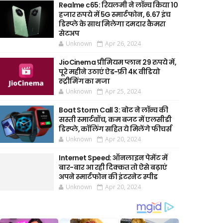
Realme c65: रियलमी ने लॉन्च किया 10
हजार रुपये में 5G स्मार्टफोन, 6.67 इंच
डिस्प्ले के साथ मिलेगा दमदार कैमरा
सेटअप
Unknown
Apr 26, 2024
JioCinema प्रीमियम प्लान 29 रुपये में,
पूरे महीने उठाएं ऐड-फ्री 4K वीडियो
स्ट्रीमिंग का मजा
Unknown
Apr 25, 2024
Boat Storm Call 3: बोट ने लॉन्च की
सस्ती स्मार्टवॉच, कम बजट में एलसीडी
डिस्प्ले, कॉलिंग सहित ये मिलेंगे फीचर्स
Unknown
Apr 20, 2024
Internet Speed: ऑनलाइन पेमेंट में
बार-बार आ रही दिक्कत तो ऐसे बढ़ाएं
अपने स्मार्टफोन की इंटरनेट स्पीड
Unknown
Apr 20, 2024