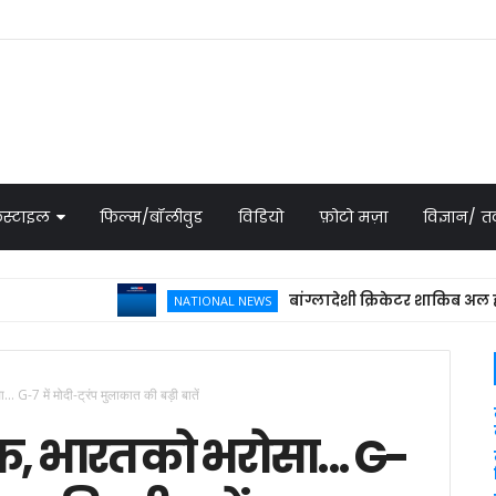
स्टाइल
फिल्म/बॉलीवुड
विडियो
फ़ोटो मज़ा
विज्ञान/
बांग्लादेशी क्रिकेटर शाकिब अल हसन के घ
NATIONAL NEWS
G-7 में मोदी-ट्रंप मुलाकात की बड़ी बातें
 भारत को भरोसा... G-