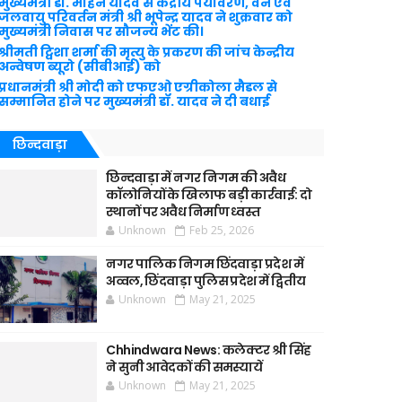
मुख्यमंत्री डॉ. मोहन यादव से केंद्रीय पर्यावरण, वन एवं
जलवायु परिवर्तन मंत्री श्री भूपेन्द्र यादव ने शुक्रवार को
मुख्यमंत्री निवास पर सौजन्य भेंट की।
श्रीमती ट्विशा शर्मा की मृत्यु के प्रकरण की जांच केन्द्रीय
अन्वेषण ब्यूरो (सीबीआई) को
प्रधानमंत्री श्री मोदी को एफएओ एग्रीकोला मैडल से
सम्मानित होने पर मुख्यमंत्री डॉ. यादव ने दी बधाई
छिन्दवाड़ा
छिन्दवाड़ा में नगर निगम की अवैध
कॉलोनियों के खिलाफ बड़ी कार्रवाई: दो
स्थानों पर अवैध निर्माण ध्वस्त
Unknown
Feb 25, 2026
नगर पालिक निगम छिंदवाड़ा प्रदेश में
अव्वल, छिंदवाड़ा पुलिस प्रदेश में द्वितीय
Unknown
May 21, 2025
Chhindwara News: कलेक्टर श्री सिंह
ने सुनी आवेदकों की समस्यायें
Unknown
May 21, 2025