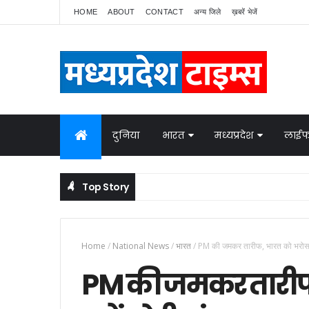
HOME
ABOUT
CONTACT
अन्य जिले
ख़बरें भेजें
दुनिया
भारत
मध्यप्रदेश
लाईफ
Top Story
 बात
Home
/
National News
/
भारत
/
PM की जमकर तारीफ, भारत को भरोसा... 
PM की जमकर तारीफ,