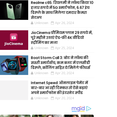
Realme c65: रियलमी ने लॉन्च किया 10
हजार रुपये में 5G स्मार्टफोन, 6.67 इंच
डिस्प्ले के साथ मिलेगा दमदार कैमरा
सेटअप
Unknown
Apr 26, 2024
JioCinema प्रीमियम प्लान 29 रुपये में,
पूरे महीने उठाएं ऐड-फ्री 4K वीडियो
स्ट्रीमिंग का मजा
Unknown
Apr 25, 2024
Boat Storm Call 3: बोट ने लॉन्च की
सस्ती स्मार्टवॉच, कम बजट में एलसीडी
डिस्प्ले, कॉलिंग सहित ये मिलेंगे फीचर्स
Unknown
Apr 20, 2024
Internet Speed: ऑनलाइन पेमेंट में
बार-बार आ रही दिक्कत तो ऐसे बढ़ाएं
अपने स्मार्टफोन की इंटरनेट स्पीड
Unknown
Apr 20, 2024