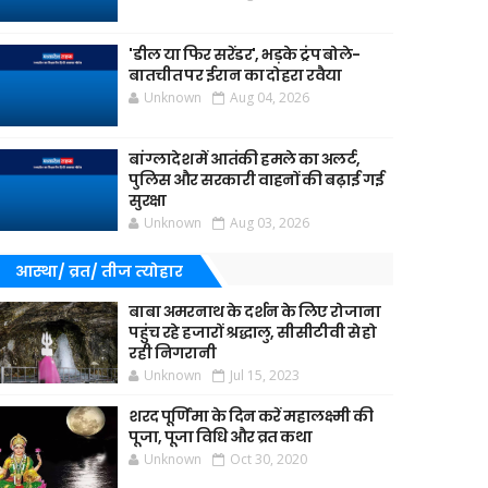
'डील या फिर सरेंडर', भड़के ट्रंप बोले-
बातचीत पर ईरान का दोहरा रवैया
Unknown
Aug 04, 2026
बांग्लादेश में आतंकी हमले का अलर्ट,
पुलिस और सरकारी वाहनों की बढ़ाई गई
सुरक्षा
Unknown
Aug 03, 2026
आस्था/ व्रत/ तीज त्‍योहार
बाबा अमरनाथ के दर्शन के लिए रोजाना
पहुंच रहे हजारों श्रद्धालु, सीसीटीवी से हो
रही निगरानी
Unknown
Jul 15, 2023
शरद पूर्णिमा के दिन करें महालक्ष्मी की
पूजा, पूजा विधि और व्रत कथा
Unknown
Oct 30, 2020