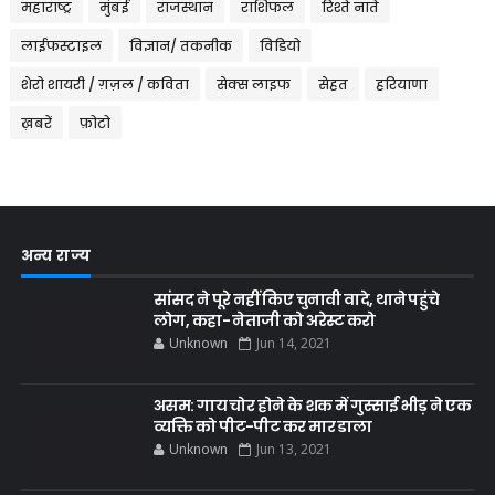
महाराष्ट्र
मुंबई
राजस्थान
राशिफल
रिश्ते नाते
लाईफस्टाइल
विज्ञान/ तकनीक
विडियो
शेरो शायरी / ग़ज़ल / कविता
सेक्स लाइफ
सेहत
हरियाणा
ख़बरें
फ़ोटो
अन्य राज्य
सांसद ने पूरे नहीं किए चुनावी वादे, थाने पहुंचे
लोग, कहा- नेताजी को अरेस्ट करो
Unknown
Jun 14, 2021
असम: गाय चोर होने के शक में गुस्साई भीड़ ने एक
व्यक्ति को पीट-पीट कर मार डाला
Unknown
Jun 13, 2021