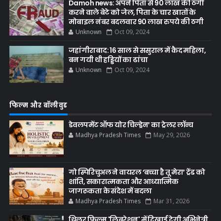
Damoh news: अपने पिता से 90 लाख की ठगी
करने वाले बेटे को जेल, पिता के चार खातों के
मोबाइल नंबर बदलवार 90 लाख रुपये की ठगी
Unknown
Oct 09, 2024
जहांगीराबाद: 16 साल से ससुराल में कैद महिला,
बन गयी थी हड्डियों का ढांचा
Unknown
Oct 09, 2024
फिल्म और बॉलीवुड
डेवलपमेंट ऑफ योर चिल्ड्रेन’ का ट्रेलर लॉन्च
Madhya Pradesh Times
May 29, 2026
गो स्पिरिचुअल ने वायरल ‘बच्चा है तू मेरा’ ट्रेंड को
शांति, सकारात्मकता और आध्यात्मिक
जागरूकता के संदेश में बदला
Madhya Pradesh Times
Mar 31, 2026
थ्रिलर फिल्म 'लिबरेशन' में दिखाई देगी अभिनेत्री