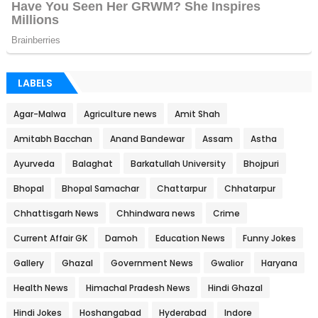
LABELS
Agar-Malwa
Agriculture news
Amit Shah
Amitabh Bacchan
Anand Bandewar
Assam
Astha
Ayurveda
Balaghat
Barkatullah University
Bhojpuri
Bhopal
Bhopal Samachar
Chattarpur
Chhatarpur
Chhattisgarh News
Chhindwara news
Crime
Current Affair GK
Damoh
Education News
Funny Jokes
Gallery
Ghazal
Government News
Gwalior
Haryana
Health News
Himachal Pradesh News
Hindi Ghazal
Hindi Jokes
Hoshangabad
Hyderabad
Indore