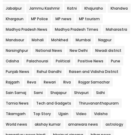
Jabalpur
Jammu Kashmir
Katni
Khajuraho
Khandwa
Khargaun
MP Police
MP news
MP tourism
Madhya Pradesh News
Madhya Pradesh Times
Maharastra
Mandsaur
Mohali
Mohkhed
Mumbai
Nagpur
Narsinghpur
National News
New Delhi
Niwadi district
Odisha
Palachourai
Political
Positive News
Pune
Punjab News
Rahul Gandhi
Raisen and Vidisha District
Rajgarh
Reva
Rewari
Riva
Rojgar Samachar
Sain Samaj
Sarni
Shajapur
Shivpuri
Sidhi
Tamia News
Tech and Gadgets
Thiruvananthapuram
Tikamgarh
Top Story
Ujjain
Video
Vidisha
World news
akshay kumar
amarwara news
astrology
bangaluru news hindi
bhojpuri cinema
bihar news