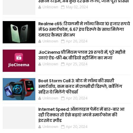
स्क्रीन टाइम, अब कुछ देर ब्रेक ले लो, जानें पूरी प्रोसेस
Unknown
May 02, 2024
Realme c65: रियलमी ने लॉन्च किया 10 हजार रुपये
में 5G स्मार्टफोन, 6.67 इंच डिस्प्ले के साथ मिलेगा
दमदार कैमरा सेटअप
Unknown
Apr 26, 2024
JioCinema प्रीमियम प्लान 29 रुपये में, पूरे महीने
उठाएं ऐड-फ्री 4K वीडियो स्ट्रीमिंग का मजा
Unknown
Apr 25, 2024
Boat Storm Call 3: बोट ने लॉन्च की सस्ती
स्मार्टवॉच, कम बजट में एलसीडी डिस्प्ले, कॉलिंग
सहित ये मिलेंगे फीचर्स
Unknown
Apr 20, 2024
Internet Speed: ऑनलाइन पेमेंट में बार-बार आ
रही दिक्कत तो ऐसे बढ़ाएं अपने स्मार्टफोन की
इंटरनेट स्पीड
Unknown
Apr 20, 2024