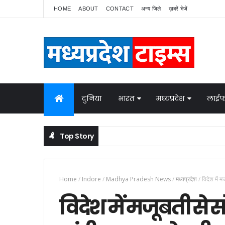
HOME
ABOUT
CONTACT
अन्य जिले
ख़बरें भेजें
दुनिया
भारत
मध्यप्रदेश
लाईफ
Top Story
नेपाल में बवाल, भारत ने बॉर्डर पर बढ़ाई निगरानी
NATIONAL NEWS
Home
/
Indore
/
Madhya Pradesh News
/
मध्यप्रदेश
/
विदेश में 
विदेश में मजूबती से 