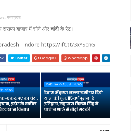
ews
,
मध्यप्रदेश
सराफा बाजार में सोने और चांदी के रेट।
adesh : indore https://ift.tt/3xYScnG
ok
Twitter
Google+
Whatsapp
MADHYA PRADESH NEWS
SH NEWS
देवास में कृष्ण जन्माष्टमी पर दिंडी
 एक-एक रुपए का चंदा,
यात्रा की धूम, 115 वर्ष पुराना है
पहचान, इंदौर के वकील
इतिहास, महाराज विक्रम सिंह ने
ै बेहद खास किताब
प्राचीन भाले से तोड़ी मटकी