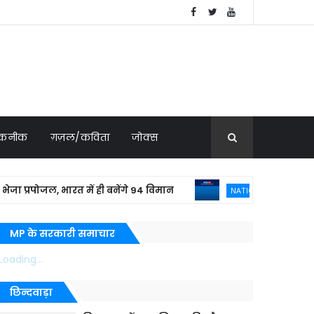
 तकनीक
ग़ज़ल/कविता
जोक्स
रपोजल, भारत में ही बनेंगे 94 विमान
बांग्लादे
NATIONAL NEWS
MP के सरकारी समाचार
Loading...
छिन्दवाड़ा