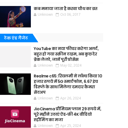
कब मनाया जाता है करवा चौथ का व्रत
Unknown
Oct 06, 2017
टेक एंड गैजेट
YouTube का नया फीचर करेगा अलर्ट,
बहुत हो गया स्क्रीन टाइम, अब कुछ देर
ब्रेक ले लो, जानें पूरी प्रोसेस
Unknown
May 02, 2024
Realme c65: रियलमी ने लॉन्च किया 10
हजार रुपये में 5G स्मार्टफोन, 6.67 इंच
डिस्प्ले के साथ मिलेगा दमदार कैमरा
सेटअप
Unknown
Apr 26, 2024
JioCinema प्रीमियम प्लान 29 रुपये में,
पूरे महीने उठाएं ऐड-फ्री 4K वीडियो
स्ट्रीमिंग का मजा
Unknown
Apr 25, 2024