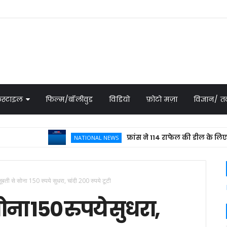
स्टाइल
फिल्म/बॉलीवुड
विडियो
फ़ोटो मज़ा
विज्ञान/
फ्रांस ने 114 राफेल की डील के लिए भेजा प्
NATIONAL NEWS
मजूबती से सोना 150 रुपये सुधरा, चांदी 200 रुपये टूटी
सोना 150 रुपये सुधरा,