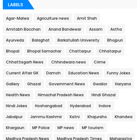
LABELS
Agar-Malwa
Agriculture news
Amit Shah
Amitabh Bacchan
Anand Bandewar
Assam
Astha
Ayurveda
Balaghat
Barkatullah University
Bhojpuri
Bhopal
Bhopal Samachar
Chattarpur
Chhatarpur
Chhattisgarh News
Chhindwara news
Crime
Current Affair GK
Damoh
Education News
Funny Jokes
Gallery
Ghazal
Government News
Gwalior
Haryana
Health News
Himachal Pradesh News
Hindi Ghazal
Hindi Jokes
Hoshangabad
Hyderabad
Indore
Jabalpur
Jammu Kashmir
Katni
Khajuraho
Khandwa
Khargaun
MP Police
MP news
MP tourism
Madhya Pradesh News
Madhya Pradesh Times
Maharastra