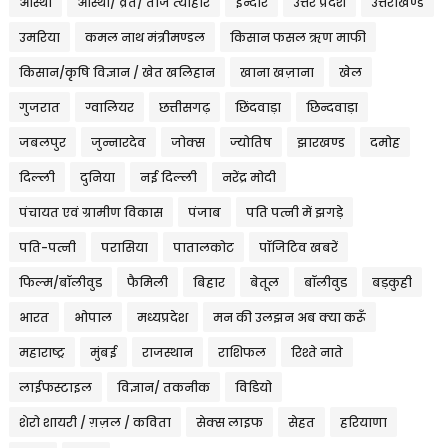
आस्था
आस्था/ व्रत/ तीज त्‍योहार
इन्दौर
उत्तर प्रदेश
उत्तराखण्ड
उमरिया
कमल नाथ मंत्रीमण्डल
किसान फसल ऋण माफी
किसान/कृषि विज्ञान / खेत खलिहान
खाना खज़ाना
खेल
गुजरात
ग्वालियर
छत्तीसगढ़
छिंदवाड़ा
छिन्दवाड़ा
जबलपुर
जुन्नारदेव
जोक्स
ज्योतिष
झारखण्ड
दमोह
दिल्ली
दुनिया
नई दिल्ली
नरेंद्र मोदी
पंचायत एवं ग्रामीण विकास
पंजाब
पति पत्नी में झगड़े
पति-पत्नी
परासिया
पातालकोट
पॉजिटिव खबरें
फिल्म/बॉलीवुड
फैमिली
बिहार
बेतूल
बॉलीवुड
बड़कुही
भारत
भोपाल
मध्यप्रदेश
मन की उलझन अब क्या करूँ
महाराष्ट्र
मुंबई
राजस्थान
राशिफल
रिश्ते नाते
लाईफस्टाइल
विज्ञान/ तकनीक
विडियो
शेरो शायरी / ग़ज़ल / कविता
सेक्स लाइफ
सेहत
हरियाणा