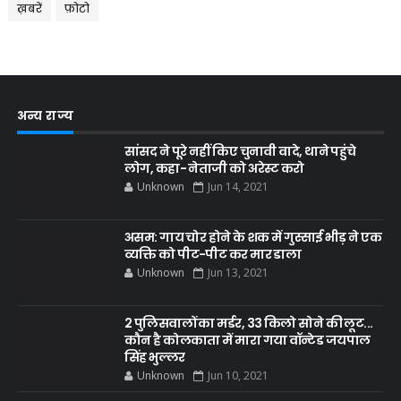
ख़बरें
फ़ोटो
अन्य राज्य
सांसद ने पूरे नहीं किए चुनावी वादे, थाने पहुंचे
लोग, कहा- नेताजी को अरेस्ट करो
Unknown
Jun 14, 2021
असम: गाय चोर होने के शक में गुस्साई भीड़ ने एक
व्यक्ति को पीट-पीट कर मार डाला
Unknown
Jun 13, 2021
2 पुलिसवालों का मर्डर, 33 किलो सोने की लूट...
कौन है कोलकाता में मारा गया वॉन्टेड जयपाल
सिंह भुल्लर
Unknown
Jun 10, 2021