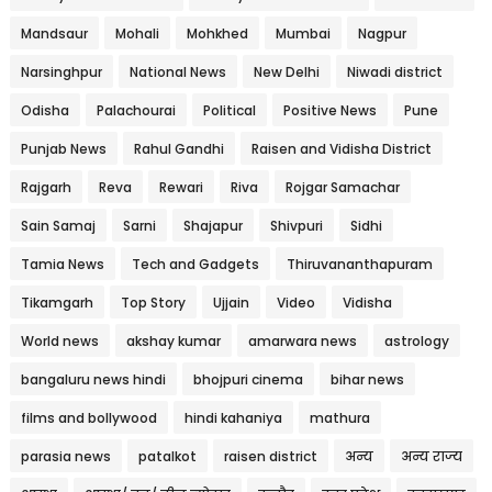
Mandsaur
Mohali
Mohkhed
Mumbai
Nagpur
Narsinghpur
National News
New Delhi
Niwadi district
Odisha
Palachourai
Political
Positive News
Pune
Punjab News
Rahul Gandhi
Raisen and Vidisha District
Rajgarh
Reva
Rewari
Riva
Rojgar Samachar
Sain Samaj
Sarni
Shajapur
Shivpuri
Sidhi
Tamia News
Tech and Gadgets
Thiruvananthapuram
Tikamgarh
Top Story
Ujjain
Video
Vidisha
World news
akshay kumar
amarwara news
astrology
bangaluru news hindi
bhojpuri cinema
bihar news
films and bollywood
hindi kahaniya
mathura
parasia news
patalkot
raisen district
अन्य
अन्य राज्य