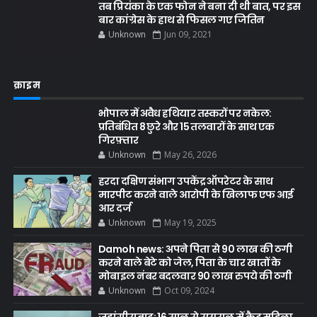
तब प्रियंका के एक फोन ने बना दी थी बात, पर इस
बार कांग्रेस के हाथ से फिसल गए जितिन
Unknown
Jun 09, 2021
क्राइम
भोपाल में अवैध हथियार तस्करों पर नकेल:
प्रतिबंधित 8 छुरे और 15 तलवारों के साथ एक
गिरफ़्तार
Unknown
May 26, 2026
हरदा दक्षिण संभाग उपकेंद्र ऑपरेटर के साथ
मारपीट करने वाले आरोपी के खिलाफ एफ आई
आर दर्ज
Unknown
May 19, 2025
Damoh news: अपने पिता से 90 लाख की ठगी
करने वाले बेटे को जेल, पिता के चार खातों के
मोबाइल नंबर बदलवार 90 लाख रुपये की ठगी
Unknown
Oct 09, 2024