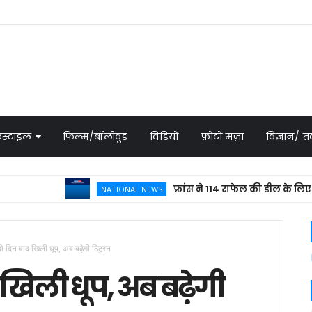
स्टाइल
फिल्म/बॉलीवुड
विडियो
फ़ोटो मज़ा
विज्ञान/
फ्रांस ने 114 राफेल की डील के लिए भेजा प्रप
NATIONAL NEWS
दो दिन बाद खिली धूप, अब बढ़ेगी ठिठुरन
 खिली धूप, अब बढ़ेगी