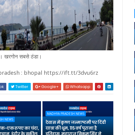
ारा। खरगोन सबसे ठंडा।
adesh : bhopal https://ift.tt/3dvu6rz
ok
Twitter
Google+
Whatsapp
MADHYA PRADESH NEWS
SH NEWS
देवास में कृष्ण जन्माष्टमी पर दिंडी
 एक-एक रुपए का चंदा,
यात्रा की धूम, 115 वर्ष पुराना है
पहचान, इंदौर के वकील
इतिहास, महाराज विक्रम सिंह ने