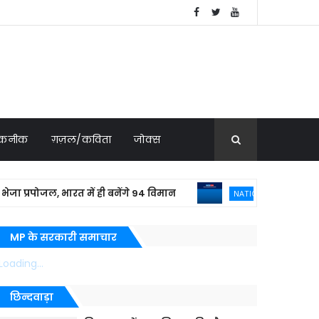
 तकनीक
ग़ज़ल/कविता
जोक्स
ोजल, भारत में ही बनेंगे 94 विमान
बांग्लादेशी 
NATIONAL NEWS
MP के सरकारी समाचार
Loading...
छिन्दवाड़ा