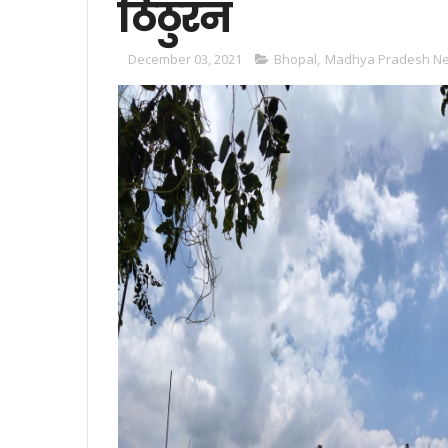
ठिठुरन
December 03, 2021
Bhopal
,
Madhya Pradesh N