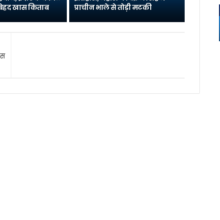
ै बेहद खास किताब
प्राचीन भाले से तोड़ी मटकी
िस