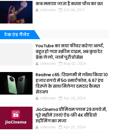
कब मनाया जाता है करवा चौथ का व्रत
Unknown
Oct 06, 2017
टेक एंड गैजेट
YouTube का नया फीचर करेगा अलर्ट,
बहुत हो गया स्क्रीन टाइम, अब कुछ देर
ब्रेक ले लो, जानें पूरी प्रोसेस
Unknown
May 02, 2024
Realme c65: रियलमी ने लॉन्च किया 10
हजार रुपये में 5G स्मार्टफोन, 6.67 इंच
डिस्प्ले के साथ मिलेगा दमदार कैमरा
सेटअप
Unknown
Apr 26, 2024
JioCinema प्रीमियम प्लान 29 रुपये में,
पूरे महीने उठाएं ऐड-फ्री 4K वीडियो
स्ट्रीमिंग का मजा
Unknown
Apr 25, 2024