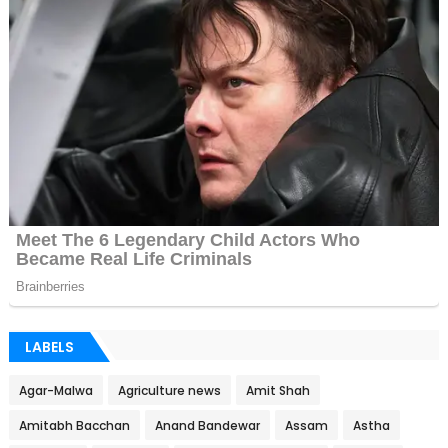
LABELS
Agar-Malwa
Agriculture news
Amit Shah
Amitabh Bacchan
Anand Bandewar
Assam
Astha