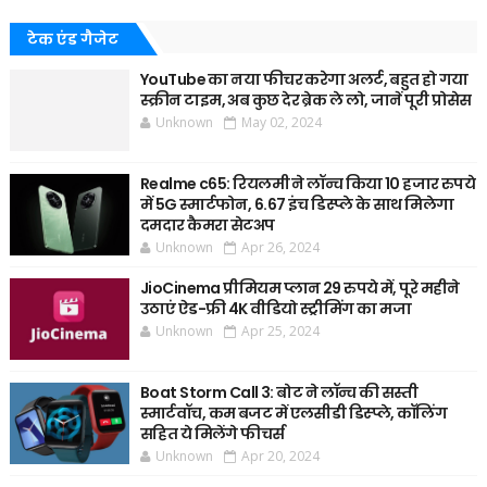
टेक एंड गैजेट
YouTube का नया फीचर करेगा अलर्ट, बहुत हो गया
स्क्रीन टाइम, अब कुछ देर ब्रेक ले लो, जानें पूरी प्रोसेस
Unknown
May 02, 2024
Realme c65: रियलमी ने लॉन्च किया 10 हजार रुपये
में 5G स्मार्टफोन, 6.67 इंच डिस्प्ले के साथ मिलेगा
दमदार कैमरा सेटअप
Unknown
Apr 26, 2024
JioCinema प्रीमियम प्लान 29 रुपये में, पूरे महीने
उठाएं ऐड-फ्री 4K वीडियो स्ट्रीमिंग का मजा
Unknown
Apr 25, 2024
Boat Storm Call 3: बोट ने लॉन्च की सस्ती
स्मार्टवॉच, कम बजट में एलसीडी डिस्प्ले, कॉलिंग
सहित ये मिलेंगे फीचर्स
Unknown
Apr 20, 2024