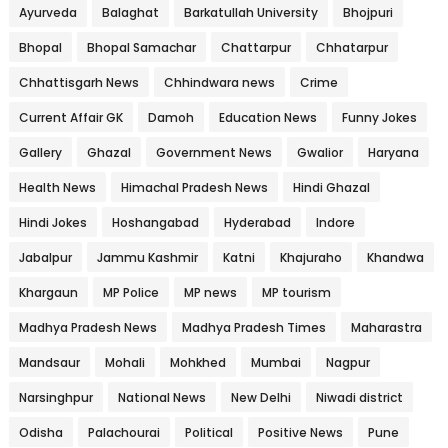
Ayurveda
Balaghat
Barkatullah University
Bhojpuri
Bhopal
Bhopal Samachar
Chattarpur
Chhatarpur
Chhattisgarh News
Chhindwara news
Crime
Current Affair GK
Damoh
Education News
Funny Jokes
Gallery
Ghazal
Government News
Gwalior
Haryana
Health News
Himachal Pradesh News
Hindi Ghazal
Hindi Jokes
Hoshangabad
Hyderabad
Indore
Jabalpur
Jammu Kashmir
Katni
Khajuraho
Khandwa
Khargaun
MP Police
MP news
MP tourism
Madhya Pradesh News
Madhya Pradesh Times
Maharastra
Mandsaur
Mohali
Mohkhed
Mumbai
Nagpur
Narsinghpur
National News
New Delhi
Niwadi district
Odisha
Palachourai
Political
Positive News
Pune