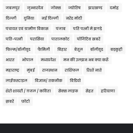
जबलपुर
जुन्नारदेव
जोक्स
ज्योतिष
झारखण्ड
दमोह
दिल्ली
दुनिया
नई दिल्ली
नरेंद्र मोदी
पंचायत एवं ग्रामीण विकास
पंजाब
पति पत्नी में झगड़े
पति-पत्नी
परासिया
पातालकोट
पॉजिटिव खबरें
फिल्म/बॉलीवुड
फैमिली
बिहार
बेतूल
बॉलीवुड
बड़कुही
भारत
भोपाल
मध्यप्रदेश
मन की उलझन अब क्या करूँ
महाराष्ट्र
मुंबई
राजस्थान
राशिफल
रिश्ते नाते
लाईफस्टाइल
विज्ञान/ तकनीक
विडियो
शेरो शायरी / ग़ज़ल / कविता
सेक्स लाइफ
सेहत
हरियाणा
ख़बरें
फ़ोटो