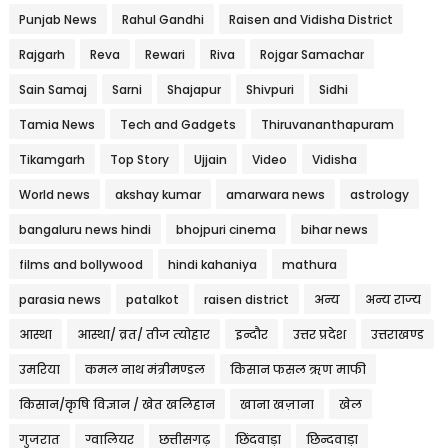
Punjab News
Rahul Gandhi
Raisen and Vidisha District
Rajgarh
Reva
Rewari
Riva
Rojgar Samachar
Sain Samaj
Sarni
Shajapur
Shivpuri
Sidhi
Tamia News
Tech and Gadgets
Thiruvananthapuram
Tikamgarh
Top Story
Ujjain
Video
Vidisha
World news
akshay kumar
amarwara news
astrology
bangaluru news hindi
bhojpuri cinema
bihar news
films and bollywood
hindi kahaniya
mathura
parasia news
patalkot
raisen district
अन्य
अन्य राज्य
आस्था
आस्था/ व्रत/ तीज त्‍योहार
इन्दौर
उत्तर प्रदेश
उत्तराखण्ड
उमरिया
कमल नाथ मंत्रीमण्डल
किसान फसल ऋण माफी
किसान/कृषि विज्ञान / खेत खलिहान
खाना खज़ाना
खेल
गुजरात
ग्वालियर
छत्तीसगढ़
छिंदवाड़ा
छिन्दवाड़ा