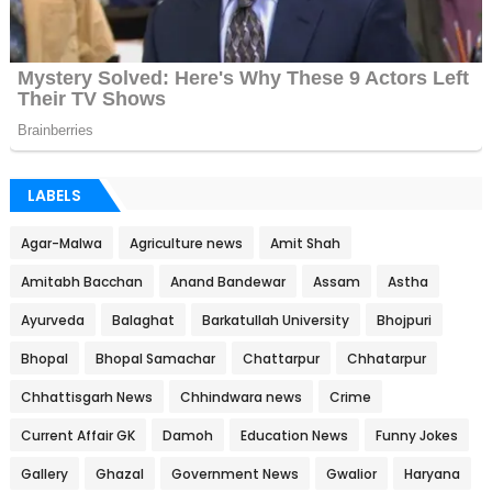
LABELS
Agar-Malwa
Agriculture news
Amit Shah
Amitabh Bacchan
Anand Bandewar
Assam
Astha
Ayurveda
Balaghat
Barkatullah University
Bhojpuri
Bhopal
Bhopal Samachar
Chattarpur
Chhatarpur
Chhattisgarh News
Chhindwara news
Crime
Current Affair GK
Damoh
Education News
Funny Jokes
Gallery
Ghazal
Government News
Gwalior
Haryana