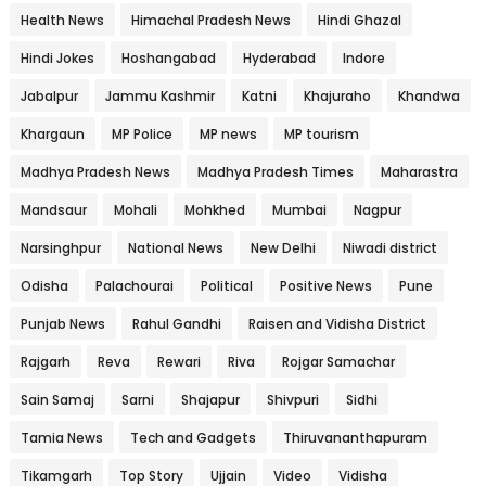
Health News
Himachal Pradesh News
Hindi Ghazal
Hindi Jokes
Hoshangabad
Hyderabad
Indore
Jabalpur
Jammu Kashmir
Katni
Khajuraho
Khandwa
Khargaun
MP Police
MP news
MP tourism
Madhya Pradesh News
Madhya Pradesh Times
Maharastra
Mandsaur
Mohali
Mohkhed
Mumbai
Nagpur
Narsinghpur
National News
New Delhi
Niwadi district
Odisha
Palachourai
Political
Positive News
Pune
Punjab News
Rahul Gandhi
Raisen and Vidisha District
Rajgarh
Reva
Rewari
Riva
Rojgar Samachar
Sain Samaj
Sarni
Shajapur
Shivpuri
Sidhi
Tamia News
Tech and Gadgets
Thiruvananthapuram
Tikamgarh
Top Story
Ujjain
Video
Vidisha