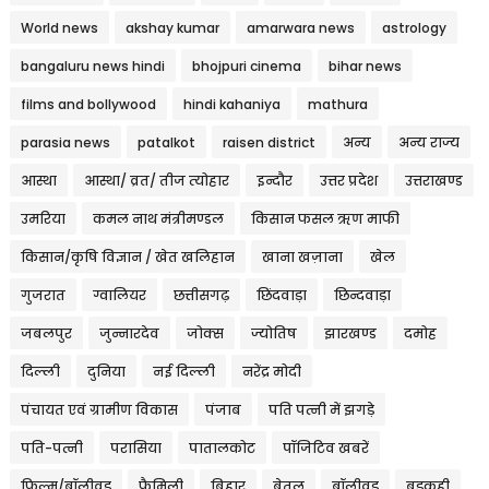
World news
akshay kumar
amarwara news
astrology
bangaluru news hindi
bhojpuri cinema
bihar news
films and bollywood
hindi kahaniya
mathura
parasia news
patalkot
raisen district
अन्य
अन्य राज्य
आस्था
आस्था/ व्रत/ तीज त्‍योहार
इन्दौर
उत्तर प्रदेश
उत्तराखण्ड
उमरिया
कमल नाथ मंत्रीमण्डल
किसान फसल ऋण माफी
किसान/कृषि विज्ञान / खेत खलिहान
खाना खज़ाना
खेल
गुजरात
ग्वालियर
छत्तीसगढ़
छिंदवाड़ा
छिन्दवाड़ा
जबलपुर
जुन्नारदेव
जोक्स
ज्योतिष
झारखण्ड
दमोह
दिल्ली
दुनिया
नई दिल्ली
नरेंद्र मोदी
पंचायत एवं ग्रामीण विकास
पंजाब
पति पत्नी में झगड़े
पति-पत्नी
परासिया
पातालकोट
पॉजिटिव खबरें
फिल्म/बॉलीवुड
फैमिली
बिहार
बेतूल
बॉलीवुड
बड़कुही