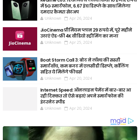
Realme c65: रियलमी ने लॉन्च किया 10 हजार रुपये
में 5G स्मार्टफोन, 6.67 इंच डिस्प्ले के साथ मिलेगा
दमदार कैमरा सेटअप
Unknown
Apr 26, 2024
JioCinema प्रीमियम प्लान 29 रुपये में, पूरे महीने
उठाएं ऐड-फ्री 4K वीडियो स्ट्रीमिंग का मजा
Unknown
Apr 25, 2024
Boat Storm Call 3: बोट ने लॉन्च की सस्ती
स्मार्टवॉच, कम बजट में एलसीडी डिस्प्ले, कॉलिंग
सहित ये मिलेंगे फीचर्स
Unknown
Apr 20, 2024
Internet Speed: ऑनलाइन पेमेंट में बार-बार आ
रही दिक्कत तो ऐसे बढ़ाएं अपने स्मार्टफोन की
इंटरनेट स्पीड
Unknown
Apr 20, 2024