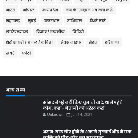
भारत
भोपाल
मध्यप्रदेश
मन की उलझन अब क्या करूँ
महाराष्ट्र
मुंबई
राजस्थान
राशिफल
रिश्ते नाते
लाईफस्टाइल
विज्ञान/ तकनीक
विडियो
शेरो शायरी / ग़ज़ल / कविता
सेक्स लाइफ
सेहत
हरियाणा
ख़बरें
फ़ोटो
अन्य राज्य
सांसद ने पूरे नहीं किए चुनावी वादे, थाने पहुंचे
लोग, कहा- नेताजी को अरेस्ट करो
Unknown
Jun 14, 2021
असम: गाय चोर होने के शक में गुस्साई भीड़ ने एक
व्यक्ति को पीट-पीट कर मार डाला