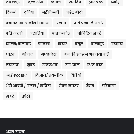
जबलपुर
जुन्नारदेव
जोक्स
ज्योतिष
झारखण्ड
दमोह
दिल्ली
दुनिया
नई दिल्ली
नरेंद्र मोदी
पंचायत एवं ग्रामीण विकास
पंजाब
पति पत्नी में झगड़े
पति-पत्नी
परासिया
पातालकोट
पॉजिटिव खबरें
फिल्म/बॉलीवुड
फैमिली
बिहार
बेतूल
बॉलीवुड
बड़कुही
भारत
भोपाल
मध्यप्रदेश
मन की उलझन अब क्या करूँ
महाराष्ट्र
मुंबई
राजस्थान
राशिफल
रिश्ते नाते
लाईफस्टाइल
विज्ञान/ तकनीक
विडियो
शेरो शायरी / ग़ज़ल / कविता
सेक्स लाइफ
सेहत
हरियाणा
ख़बरें
फ़ोटो
अन्य राज्य