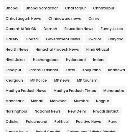
Bhopal
Bhopal Samachar
Chattarpur
Chhatarpur
Chhattisgarh News
Chhindwara news
Crime
Current Affair GK
Damoh
Education News
Funny Jokes
Gallery
Ghazal
Government News
Gwalior
Haryana
Health News
Himachal Pradesh News
Hindi Ghazal
Hindi Jokes
Hoshangabad
Hyderabad
Indore
Jabalpur
Jammu Kashmir
Katni
Khajuraho
Khandwa
Khargaun
MP Police
MP news
MP tourism
Madhya Pradesh News
Madhya Pradesh Times
Maharastra
Mandsaur
Mohali
Mohkhed
Mumbai
Nagpur
Narsinghpur
National News
New Delhi
Niwadi district
Odisha
Palachourai
Political
Positive News
Pune
Punjab News
Rahul Gandhi
Raisen and Vidisha District