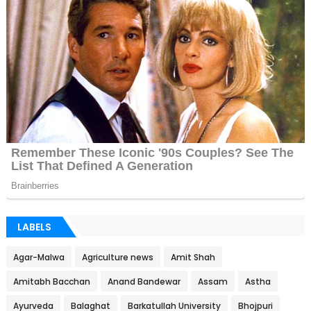
LABELS
Agar-Malwa
Agriculture news
Amit Shah
Amitabh Bacchan
Anand Bandewar
Assam
Astha
Ayurveda
Balaghat
Barkatullah University
Bhojpuri