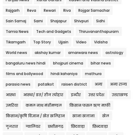
Rajgarh
Reva
Rewari
Riva
Rojgar Samachar
Sain Samaj
Sarni
Shajapur
Shivpuri
Sidhi
Tamia News
Tech and Gadgets
Thiruvananthapuram
Tikamgarh
Top Story
Ujjain
Video
Vidisha
World news
akshay kumar
amarwara news
astrology
bangaluru news hindi
bhojpuri cinema
bihar news
films and bollywood
hindi kahaniya
mathura
parasia news
patalkot
raisen district
अन्य
अन्य राज्य
आस्था
आस्था/ व्रत/ तीज त्‍योहार
इन्दौर
उत्तर प्रदेश
उत्तराखण्ड
उमरिया
कमल नाथ मंत्रीमण्डल
किसान फसल ऋण माफी
किसान/कृषि विज्ञान / खेत खलिहान
खाना खज़ाना
खेल
गुजरात
ग्वालियर
छत्तीसगढ़
छिंदवाड़ा
छिन्दवाड़ा