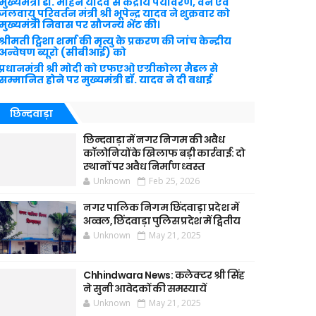
मुख्यमंत्री डॉ. मोहन यादव से केंद्रीय पर्यावरण, वन एवं
जलवायु परिवर्तन मंत्री श्री भूपेन्द्र यादव ने शुक्रवार को
मुख्यमंत्री निवास पर सौजन्य भेंट की।
श्रीमती ट्विशा शर्मा की मृत्यु के प्रकरण की जांच केन्द्रीय
अन्वेषण ब्यूरो (सीबीआई) को
प्रधानमंत्री श्री मोदी को एफएओ एग्रीकोला मैडल से
सम्मानित होने पर मुख्यमंत्री डॉ. यादव ने दी बधाई
छिन्दवाड़ा
छिन्दवाड़ा में नगर निगम की अवैध
कॉलोनियों के खिलाफ बड़ी कार्रवाई: दो
स्थानों पर अवैध निर्माण ध्वस्त
Unknown
Feb 25, 2026
नगर पालिक निगम छिंदवाड़ा प्रदेश में
अव्वल, छिंदवाड़ा पुलिस प्रदेश में द्वितीय
Unknown
May 21, 2025
Chhindwara News: कलेक्टर श्री सिंह
ने सुनी आवेदकों की समस्यायें
Unknown
May 21, 2025