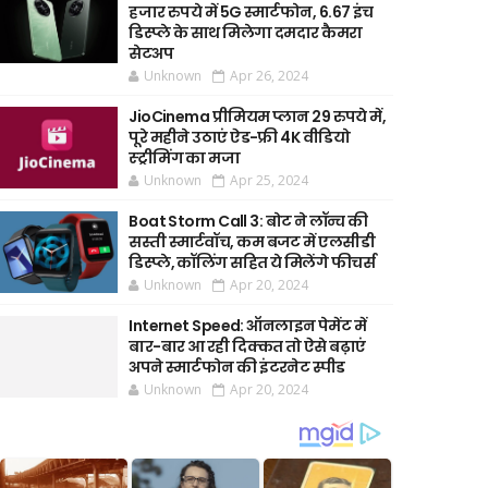
हजार रुपये में 5G स्मार्टफोन, 6.67 इंच
डिस्प्ले के साथ मिलेगा दमदार कैमरा
सेटअप
Unknown
Apr 26, 2024
JioCinema प्रीमियम प्लान 29 रुपये में,
पूरे महीने उठाएं ऐड-फ्री 4K वीडियो
स्ट्रीमिंग का मजा
Unknown
Apr 25, 2024
Boat Storm Call 3: बोट ने लॉन्च की
सस्ती स्मार्टवॉच, कम बजट में एलसीडी
डिस्प्ले, कॉलिंग सहित ये मिलेंगे फीचर्स
Unknown
Apr 20, 2024
Internet Speed: ऑनलाइन पेमेंट में
बार-बार आ रही दिक्कत तो ऐसे बढ़ाएं
अपने स्मार्टफोन की इंटरनेट स्पीड
Unknown
Apr 20, 2024