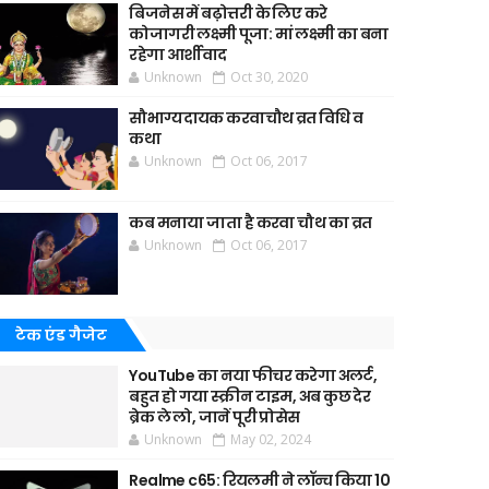
बिजनेस में बढ़ोत्तरी के लिए करे
कोजागरी लक्ष्मी पूजा: मां लक्ष्मी का बना
रहेगा आर्शीवाद
Unknown
Oct 30, 2020
सौभाग्यदायक करवाचौथ व्रत विधि व
कथा
Unknown
Oct 06, 2017
कब मनाया जाता है करवा चौथ का व्रत
Unknown
Oct 06, 2017
टेक एंड गैजेट
YouTube का नया फीचर करेगा अलर्ट,
बहुत हो गया स्क्रीन टाइम, अब कुछ देर
ब्रेक ले लो, जानें पूरी प्रोसेस
Unknown
May 02, 2024
Realme c65: रियलमी ने लॉन्च किया 10