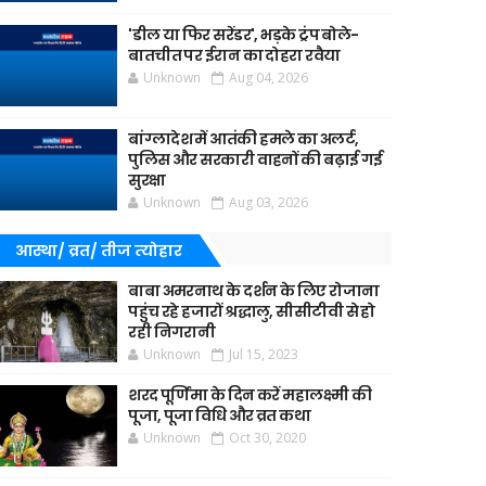
'डील या फिर सरेंडर', भड़के ट्रंप बोले-
बातचीत पर ईरान का दोहरा रवैया
Unknown
Aug 04, 2026
बांग्लादेश में आतंकी हमले का अलर्ट,
पुलिस और सरकारी वाहनों की बढ़ाई गई
सुरक्षा
Unknown
Aug 03, 2026
आस्था/ व्रत/ तीज त्‍योहार
बाबा अमरनाथ के दर्शन के लिए रोजाना
पहुंच रहे हजारों श्रद्धालु, सीसीटीवी से हो
रही निगरानी
Unknown
Jul 15, 2023
शरद पूर्णिमा के दिन करें महालक्ष्मी की
पूजा, पूजा विधि और व्रत कथा
Unknown
Oct 30, 2020