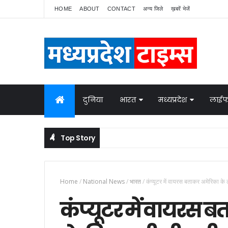
HOME
ABOUT
CONTACT
अन्य जिले
ख़बरें भेजें
दुनिया
भारत
मध्यप्रदेश
लाईफ
Top Story
थी ये बात
Home
/
National News
/
भारत
/
कंप्यूटर में वायरस बताकर अमेरिका के 
कंप्यूटर में वायरस 