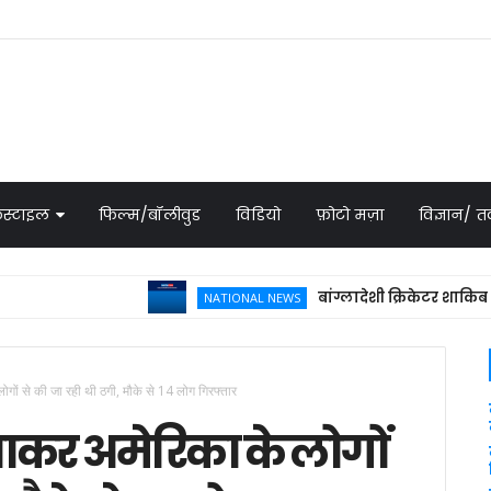
स्टाइल
फिल्म/बॉलीवुड
विडियो
फ़ोटो मज़ा
विज्ञान/
बांग्लादेशी क्रिकेटर शाकिब अल हसन
NATIONAL NEWS
लोगों से की जा रही थी ठगी, मौके से 14 लोग गिरफ्तार
बताकर अमेरिका के लोगों