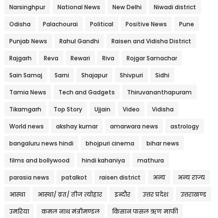
Narsinghpur
National News
New Delhi
Niwadi district
Odisha
Palachourai
Political
Positive News
Pune
Punjab News
Rahul Gandhi
Raisen and Vidisha District
Rajgarh
Reva
Rewari
Riva
Rojgar Samachar
Sain Samaj
Sarni
Shajapur
Shivpuri
Sidhi
Tamia News
Tech and Gadgets
Thiruvananthapuram
Tikamgarh
Top Story
Ujjain
Video
Vidisha
World news
akshay kumar
amarwara news
astrology
bangaluru news hindi
bhojpuri cinema
bihar news
films and bollywood
hindi kahaniya
mathura
parasia news
patalkot
raisen district
अन्य
अन्य राज्य
आस्था
आस्था/ व्रत/ तीज त्‍योहार
इन्दौर
उत्तर प्रदेश
उत्तराखण्ड
उमरिया
कमल नाथ मंत्रीमण्डल
किसान फसल ऋण माफी