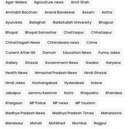
Agar-Malwa
Agriculture news
Amit Shah
Amitabh Bacchan
Anand Bandewar
Assam
Astha
Ayurveda
Balaghat
Barkatullah University
Bhojpuri
Bhopal
Bhopal Samachar
Chattarpur
Chhatarpur
Chhattisgarh News
Chhindwara news
Crime
Current Affair GK
Damoh
Education News
Funny Jokes
Gallery
Ghazal
Government News
Gwalior
Haryana
Health News
Himachal Pradesh News
Hindi Ghazal
Hindi Jokes
Hoshangabad
Hyderabad
Indore
Jabalpur
Jammu Kashmir
Katni
Khajuraho
Khandwa
Khargaun
MP Police
MP news
MP tourism
Madhya Pradesh News
Madhya Pradesh Times
Maharastra
Mandsaur
Mohali
Mohkhed
Mumbai
Nagpur