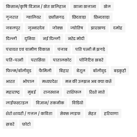
किसान/कृषि विज्ञान / खेत खलिहान
खाना खज़ाना
खेल
गुजरात
ग्वालियर
छत्तीसगढ़
छिंदवाड़ा
छिन्दवाड़ा
जबलपुर
जुन्नारदेव
जोक्स
ज्योतिष
झारखण्ड
दमोह
दिल्ली
दुनिया
नई दिल्ली
नरेंद्र मोदी
पंचायत एवं ग्रामीण विकास
पंजाब
पति पत्नी में झगड़े
पति-पत्नी
परासिया
पातालकोट
पॉजिटिव खबरें
फिल्म/बॉलीवुड
फैमिली
बिहार
बेतूल
बॉलीवुड
बड़कुही
भारत
भोपाल
मध्यप्रदेश
मन की उलझन अब क्या करूँ
महाराष्ट्र
मुंबई
राजस्थान
राशिफल
रिश्ते नाते
लाईफस्टाइल
विज्ञान/ तकनीक
विडियो
शेरो शायरी / ग़ज़ल / कविता
सेक्स लाइफ
सेहत
हरियाणा
ख़बरें
फ़ोटो