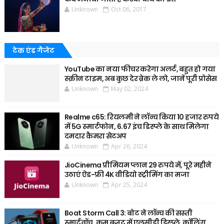
Unknown
Oct 06, 2017
टेक एंड गैजेट
YouTube का नया फीचर करेगा अलर्ट, बहुत हो गया
स्क्रीन टाइम, अब कुछ देर ब्रेक ले लो, जानें पूरी प्रोसेस
Unknown
May 02, 2024
Realme c65: रियलमी ने लॉन्च किया 10 हजार रुपये
में 5G स्मार्टफोन, 6.67 इंच डिस्प्ले के साथ मिलेगा
दमदार कैमरा सेटअप
Unknown
Apr 26, 2024
JioCinema प्रीमियम प्लान 29 रुपये में, पूरे महीने
उठाएं ऐड-फ्री 4K वीडियो स्ट्रीमिंग का मजा
Unknown
Apr 25, 2024
Boat Storm Call 3: बोट ने लॉन्च की सस्ती
स्मार्टवॉच, कम बजट में एलसीडी डिस्प्ले, कॉलिंग