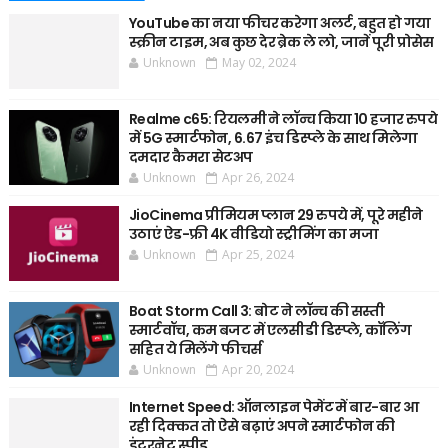
YouTube का नया फीचर करेगा अलर्ट, बहुत हो गया
स्क्रीन टाइम, अब कुछ देर ब्रेक ले लो, जानें पूरी प्रोसेस
Unknown
May 02, 2024
Realme c65: रियलमी ने लॉन्च किया 10 हजार रुपये
में 5G स्मार्टफोन, 6.67 इंच डिस्प्ले के साथ मिलेगा
दमदार कैमरा सेटअप
Unknown
Apr 26, 2024
JioCinema प्रीमियम प्लान 29 रुपये में, पूरे महीने
उठाएं ऐड-फ्री 4K वीडियो स्ट्रीमिंग का मजा
Unknown
Apr 25, 2024
Boat Storm Call 3: बोट ने लॉन्च की सस्ती
स्मार्टवॉच, कम बजट में एलसीडी डिस्प्ले, कॉलिंग
सहित ये मिलेंगे फीचर्स
Unknown
Apr 20, 2024
Internet Speed: ऑनलाइन पेमेंट में बार-बार आ
रही दिक्कत तो ऐसे बढ़ाएं अपने स्मार्टफोन की
इंटरनेट स्पीड