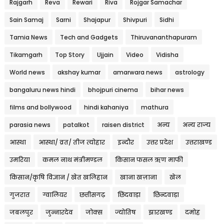
Rajgarh
Reva
Rewari
Riva
Rojgar Samachar
Sain Samaj
Sarni
Shajapur
Shivpuri
Sidhi
Tamia News
Tech and Gadgets
Thiruvananthapuram
Tikamgarh
Top Story
Ujjain
Video
Vidisha
World news
akshay kumar
amarwara news
astrology
bangaluru news hindi
bhojpuri cinema
bihar news
films and bollywood
hindi kahaniya
mathura
parasia news
patalkot
raisen district
अन्य
अन्य राज्य
आस्था
आस्था/ व्रत/ तीज त्‍योहार
इन्दौर
उत्तर प्रदेश
उत्तराखण्ड
उमरिया
कमल नाथ मंत्रीमण्डल
किसान फसल ऋण माफी
किसान/कृषि विज्ञान / खेत खलिहान
खाना खज़ाना
खेल
गुजरात
ग्वालियर
छत्तीसगढ़
छिंदवाड़ा
छिन्दवाड़ा
जबलपुर
जुन्नारदेव
जोक्स
ज्योतिष
झारखण्ड
दमोह