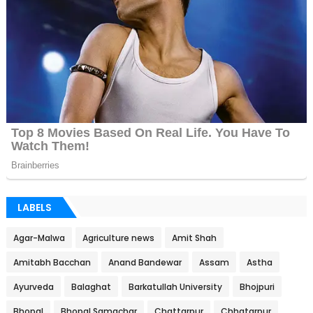
LABELS
Agar-Malwa
Agriculture news
Amit Shah
Amitabh Bacchan
Anand Bandewar
Assam
Astha
Ayurveda
Balaghat
Barkatullah University
Bhojpuri
Bhopal
Bhopal Samachar
Chattarpur
Chhatarpur