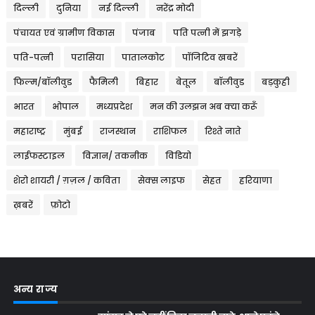
दिल्ली
दुनिया
नई दिल्ली
नरेंद्र मोदी
पंचायत एवं ग्रामीण विकास
पंजाब
पति पत्नी में झगड़े
पति-पत्नी
परासिया
पातालकोट
पॉजिटिव खबरें
फिल्म/बॉलीवुड
फैमिली
बिहार
बेतूल
बॉलीवुड
बड़कुही
भारत
भोपाल
मध्यप्रदेश
मन की उलझन अब क्या करूँ
महाराष्ट्र
मुंबई
राजस्थान
राशिफल
रिश्ते नाते
लाईफस्टाइल
विज्ञान/ तकनीक
विडियो
शेरो शायरी / ग़ज़ल / कविता
सेक्स लाइफ
सेहत
हरियाणा
ख़बरें
फ़ोटो
अन्य राज्य