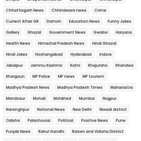
Chhattisgarh News
Chhindwara news
Crime
Current Affair GK
Damoh
Education News
Funny Jokes
Gallery
Ghazal
Government News
Gwalior
Haryana
Health News
Himachal Pradesh News
Hindi Ghazal
Hindi Jokes
Hoshangabad
Hyderabad
Indore
Jabalpur
Jammu Kashmir
Katni
Khajuraho
Khandwa
Khargaun
MP Police
MP news
MP tourism
Madhya Pradesh News
Madhya Pradesh Times
Maharastra
Mandsaur
Mohali
Mohkhed
Mumbai
Nagpur
Narsinghpur
National News
New Delhi
Niwadi district
Odisha
Palachourai
Political
Positive News
Pune
Punjab News
Rahul Gandhi
Raisen and Vidisha District