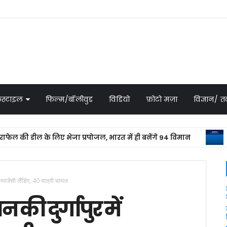
स्टाइल
फिल्म/बॉलीवुड
विडियो
फ़ोटो मज़ा
विज्ञान/
 की डील के लिए भेजा प्रपोजल, भारत में ही बनेंगे 94 विमान
NATIO
 इमरजेंसी लैंडिंग, 40 यात्री घायल
 की दुर्गापुर में