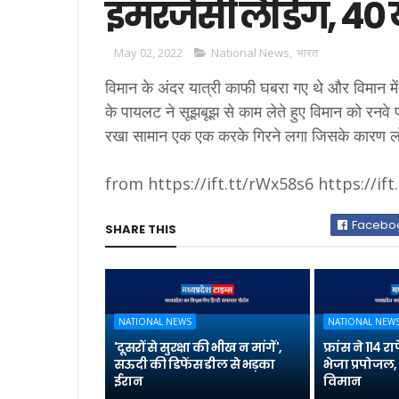
इमरजेंसी लैंडिंग, 40 
May 02, 2022
National News
,
भारत
विमान के अंदर यात्री काफी घबरा गए थे और विमान म
के पायलट ने सूझबूझ से काम लेते हुए विमान को रनवे 
रखा सामान एक एक करके गिरने लगा जिसके कारण लोग
from https://ift.tt/rWx58s6 https://ift.
Facebo
SHARE THIS
NATIONAL NEWS
NATIONAL NEW
'दूसरों से सुरक्षा की भीख न मांगें',
फ्रांस ने 114
सऊदी की डिफेंस डील से भड़का
भेजा प्रपोजल, 
ईरान
विमान