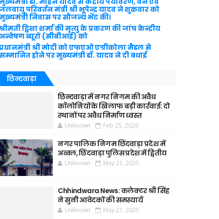
मुख्यमंत्री डॉ. मोहन यादव से केंद्रीय पर्यावरण, वन एवं
जलवायु परिवर्तन मंत्री श्री भूपेन्द्र यादव ने शुक्रवार को
मुख्यमंत्री निवास पर सौजन्य भेंट की।
श्रीमती ट्विशा शर्मा की मृत्यु के प्रकरण की जांच केन्द्रीय
अन्वेषण ब्यूरो (सीबीआई) को
प्रधानमंत्री श्री मोदी को एफएओ एग्रीकोला मैडल से
सम्मानित होने पर मुख्यमंत्री डॉ. यादव ने दी बधाई
छिन्दवाड़ा
छिन्दवाड़ा में नगर निगम की अवैध
कॉलोनियों के खिलाफ बड़ी कार्रवाई: दो
स्थानों पर अवैध निर्माण ध्वस्त
Unknown
Feb 25, 2026
नगर पालिक निगम छिंदवाड़ा प्रदेश में
अव्वल, छिंदवाड़ा पुलिस प्रदेश में द्वितीय
Unknown
May 21, 2025
Chhindwara News: कलेक्टर श्री सिंह
ने सुनी आवेदकों की समस्यायें
Unknown
May 21, 2025