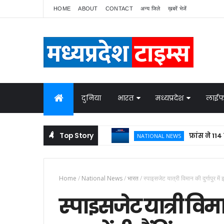
HOME
ABOUT
CONTACT
अन्य जिले
ख़बरें भेजें
दुनिया
भारत
मध्यप्रदेश
लाईफ
Top Story
फ्रांस ने 114 राफेल
NATIONAL NEWS
Home
/
National News
/
भारत
/
स्पाइसजेट यात्री विमान की दुर्गापुर में
स्पाइसजेट यात्री विमान