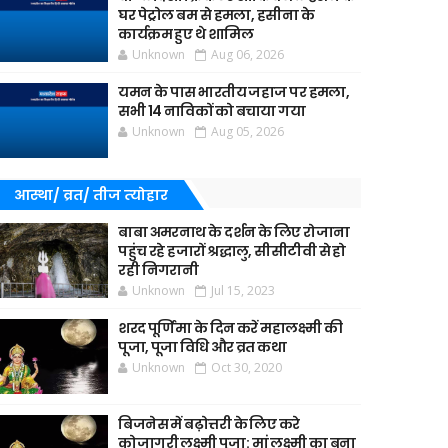
घर पेट्रोल बम से हमला, हसीना के
कार्यक्रम हुए थे शामिल
Unknown
Aug 06, 2026
यमन के पास भारतीय जहाज पर हमला,
सभी 14 नाविकों को बचाया गया
Unknown
Aug 05, 2026
आस्था/ व्रत/ तीज त्‍योहार
बाबा अमरनाथ के दर्शन के लिए रोजाना
पहुंच रहे हजारों श्रद्धालु, सीसीटीवी से हो
रही निगरानी
Unknown
Jul 15, 2023
शरद पूर्णिमा के दिन करें महालक्ष्मी की
पूजा, पूजा विधि और व्रत कथा
Unknown
Oct 30, 2020
बिजनेस में बढ़ोत्तरी के लिए करे
कोजागरी लक्ष्मी पूजा: मां लक्ष्मी का बना