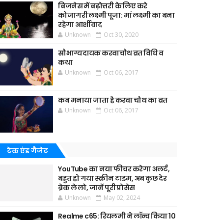
बिजनेस में बढ़ोत्तरी के लिए करे
कोजागरी लक्ष्मी पूजा: मां लक्ष्मी का बना
रहेगा आर्शीवाद
Unknown
Oct 30, 2020
सौभाग्यदायक करवाचौथ व्रत विधि व
कथा
Unknown
Oct 06, 2017
कब मनाया जाता है करवा चौथ का व्रत
Unknown
Oct 06, 2017
टेक एंड गैजेट
YouTube का नया फीचर करेगा अलर्ट,
बहुत हो गया स्क्रीन टाइम, अब कुछ देर
ब्रेक ले लो, जानें पूरी प्रोसेस
Unknown
May 02, 2024
Realme c65: रियलमी ने लॉन्च किया 10