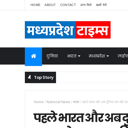
HOME
ABOUT
CONTACT
अन्य जिले
ख़बरें भेजें
दुनिया
भारत
मध्यप्रदेश
लाईफ
Top Story
Home
/
National News
/
भारत
/
पहले भारत और अब दुनिया कर रही सल
पहले भारत और अब द