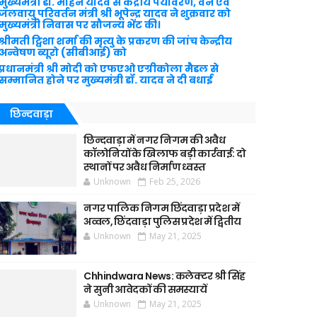
मुख्यमंत्री डॉ. मोहन यादव से केंद्रीय पर्यावरण, वन एवं
जलवायु परिवर्तन मंत्री श्री भूपेन्द्र यादव ने शुक्रवार को
मुख्यमंत्री निवास पर सौजन्य भेंट की।
श्रीमती ट्विशा शर्मा की मृत्यु के प्रकरण की जांच केन्द्रीय
अन्वेषण ब्यूरो (सीबीआई) को
प्रधानमंत्री श्री मोदी को एफएओ एग्रीकोला मैडल से
सम्मानित होने पर मुख्यमंत्री डॉ. यादव ने दी बधाई
छिन्दवाड़ा
छिन्दवाड़ा में नगर निगम की अवैध
कॉलोनियों के खिलाफ बड़ी कार्रवाई: दो
स्थानों पर अवैध निर्माण ध्वस्त
Unknown
Feb 25, 2026
नगर पालिक निगम छिंदवाड़ा प्रदेश में
अव्वल, छिंदवाड़ा पुलिस प्रदेश में द्वितीय
Unknown
May 21, 2025
Chhindwara News: कलेक्टर श्री सिंह
ने सुनी आवेदकों की समस्यायें
Unknown
May 21, 2025