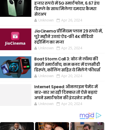
हजार रुपये में 5G स्मार्टफोन, 6.67 इंच
डिस्प्ले के साथ मिलेगा दमदार कैमरा
सेटअप
Unknown
Apr 26, 2024
JioCinema प्रीमियम प्लान 29 रुपये में,
पूरे महीने उठाएं ऐड-फ्री 4K वीडियो
स्ट्रीमिंग का मजा
Unknown
Apr 25, 2024
Boat Storm Call 3: बोट ने लॉन्च की
सस्ती स्मार्टवॉच, कम बजट में एलसीडी
डिस्प्ले, कॉलिंग सहित ये मिलेंगे फीचर्स
Unknown
Apr 20, 2024
Internet Speed: ऑनलाइन पेमेंट में
बार-बार आ रही दिक्कत तो ऐसे बढ़ाएं
अपने स्मार्टफोन की इंटरनेट स्पीड
Unknown
Apr 20, 2024