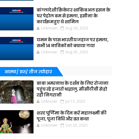
बांग्लादेशी क्रिकेटर शाकिब अल हसन के
घर पेट्रोल बम से हमला, हसीना के
कार्यक्रम हुए थे शामिल
Unknown
Aug 06, 2026
यमन के पास भारतीय जहाज पर हमला,
सभी 14 नाविकों को बचाया गया
Unknown
Aug 05, 2026
आस्था/ व्रत/ तीज त्‍योहार
बाबा अमरनाथ के दर्शन के लिए रोजाना
पहुंच रहे हजारों श्रद्धालु, सीसीटीवी से हो
रही निगरानी
Unknown
Jul 15, 2023
शरद पूर्णिमा के दिन करें महालक्ष्मी की
पूजा, पूजा विधि और व्रत कथा
Unknown
Oct 30, 2020