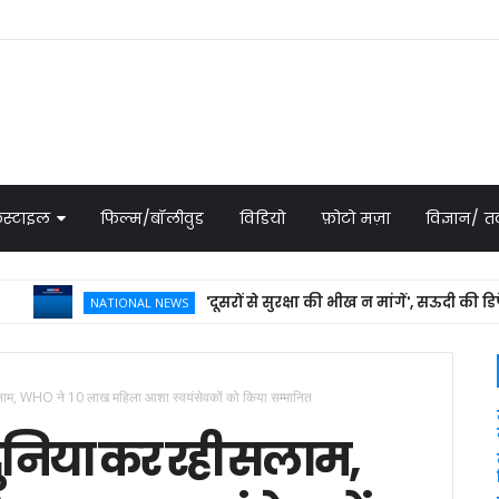
स्टाइल
फिल्म/बॉलीवुड
विडियो
फ़ोटो मज़ा
विज्ञान/
'दूसरों से सुरक्षा की भीख न मांगें', सऊदी की डिफेंस ड
NATIONAL NEWS
ाम, WHO ने 10 लाख महिला आशा स्वयंसेवकों को किया सम्मानित
ुनिया कर रही सलाम,