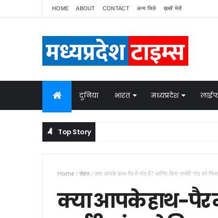
HOME
ABOUT
CONTACT
अन्य जिले
ख़बरें भेजें
दुनिया
भारत
मध्यप्रदेश
लाईफ
Top Story
नेपाल में बवाल, भारत ने बॉर्डर पर बढ़ाई निगरानी
NATIONAL NEWS
Home
/
सेहत
/
क्या आपके हाथ-पैर में गांठ है? जानिए बिना सर्जरी गांठ को पि
क्या आपके हाथ-पैर मे