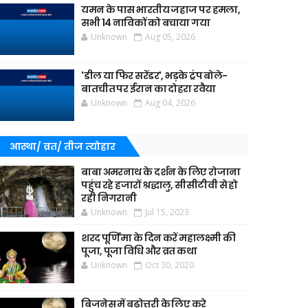
यमन के पास भारतीय जहाज पर हमला,
सभी 14 नाविकों को बचाया गया
Unknown
Aug 05, 2026
'डील या फिर सरेंडर', भड़के ट्रंप बोले-
बातचीत पर ईरान का दोहरा रवैया
Unknown
Aug 04, 2026
आस्था/ व्रत/ तीज त्‍योहार
बाबा अमरनाथ के दर्शन के लिए रोजाना
पहुंच रहे हजारों श्रद्धालु, सीसीटीवी से हो
रही निगरानी
Unknown
Jul 15, 2023
शरद पूर्णिमा के दिन करें महालक्ष्मी की
पूजा, पूजा विधि और व्रत कथा
Unknown
Oct 30, 2020
बिजनेस में बढ़ोत्तरी के लिए करे