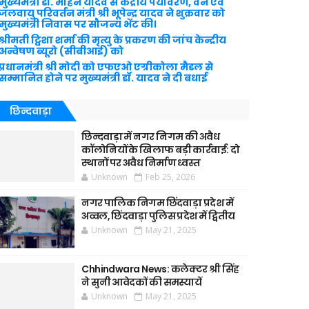
मुख्यमंत्री डॉ. मोहन यादव से केंद्रीय पर्यावरण, वन एवं
जलवायु परिवर्तन मंत्री श्री भूपेन्द्र यादव ने शुक्रवार को
मुख्यमंत्री निवास पर सौजन्य भेंट की।
श्रीमती ट्विशा शर्मा की मृत्यु के प्रकरण की जांच केन्द्रीय
अन्वेषण ब्यूरो (सीबीआई) को
प्रधानमंत्री श्री मोदी को एफएओ एग्रीकोला मैडल से
सम्मानित होने पर मुख्यमंत्री डॉ. यादव ने दी बधाई
छिन्दवाड़ा
छिन्दवाड़ा में नगर निगम की अवैध
कॉलोनियों के खिलाफ बड़ी कार्रवाई: दो
स्थानों पर अवैध निर्माण ध्वस्त
Unknown
Feb 25, 2026
नगर पालिक निगम छिंदवाड़ा प्रदेश में
अव्वल, छिंदवाड़ा पुलिस प्रदेश में द्वितीय
Unknown
May 21, 2025
Chhindwara News: कलेक्टर श्री सिंह
ने सुनी आवेदकों की समस्यायें
Unknown
May 21, 2025