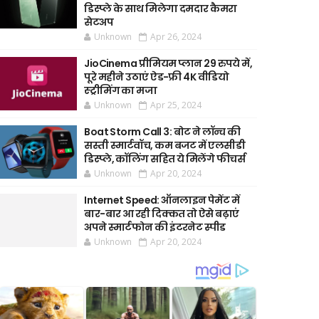
डिस्प्ले के साथ मिलेगा दमदार कैमरा
सेटअप
Unknown
Apr 26, 2024
JioCinema प्रीमियम प्लान 29 रुपये में,
पूरे महीने उठाएं ऐड-फ्री 4K वीडियो
स्ट्रीमिंग का मजा
Unknown
Apr 25, 2024
Boat Storm Call 3: बोट ने लॉन्च की
सस्ती स्मार्टवॉच, कम बजट में एलसीडी
डिस्प्ले, कॉलिंग सहित ये मिलेंगे फीचर्स
Unknown
Apr 20, 2024
Internet Speed: ऑनलाइन पेमेंट में
बार-बार आ रही दिक्कत तो ऐसे बढ़ाएं
अपने स्मार्टफोन की इंटरनेट स्पीड
Unknown
Apr 20, 2024