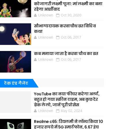
कोजागरी लक्ष्मी पूजा: मां लक्ष्मी का बना
रहेगा आर्शीवाद
Unknown
Oct 30, 2020
सौभाग्यदायक करवाचौथ व्रत विधि व
कथा
Unknown
Oct 06, 2017
कब मनाया जाता है करवा चौथ का व्रत
Unknown
Oct 06, 2017
टेक एंड गैजेट
YouTube का नया फीचर करेगा अलर्ट,
बहुत हो गया स्क्रीन टाइम, अब कुछ देर
ब्रेक ले लो, जानें पूरी प्रोसेस
Unknown
May 02, 2024
Realme c65: रियलमी ने लॉन्च किया 10
हजार रुपये में 5G स्मार्टफोन, 6.67 इंच