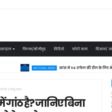
स्टाइल
फिल्म/बॉलीवुड
विडियो
फ़ोटो मज़ा
विज्ञान/
फ्रांस ने 114 राफेल की डील के लिए भेजा प्रप
NATIONAL NEWS
घालने के 3 घरेलू उपाय
ं गांठ है? जानिए बिना