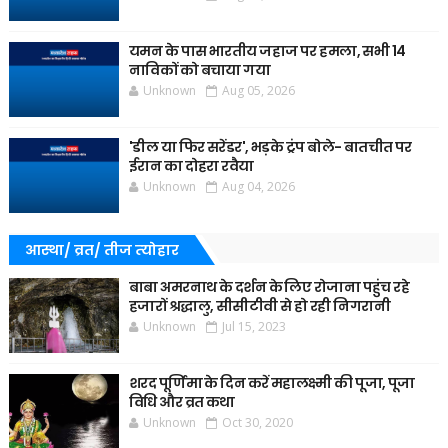
यमन के पास भारतीय जहाज पर हमला, सभी 14
नाविकों को बचाया गया
Unknown
Aug 05, 2026
'डील या फिर सरेंडर', भड़के ट्रंप बोले- बातचीत पर
ईरान का दोहरा रवैया
Unknown
Aug 04, 2026
आस्था/ व्रत/ तीज त्‍योहार
बाबा अमरनाथ के दर्शन के लिए रोजाना पहुंच रहे
हजारों श्रद्धालु, सीसीटीवी से हो रही निगरानी
Unknown
Jul 15, 2023
शरद पूर्णिमा के दिन करें महालक्ष्मी की पूजा, पूजा
विधि और व्रत कथा
Unknown
Oct 30, 2020