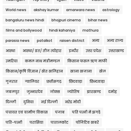
World news
akshay kumar
amarwara news
astrology
bangaluru news hindi
bhojpuri cinema
bihar news
films and bollywood
hindi kahaniya
mathura
parasia news
patalkot
raisen district
अन्य
अन्य राज्य
आस्था
आस्था/ व्रत/ तीज त्‍योहार
इन्दौर
उत्तर प्रदेश
उत्तराखण्ड
उमरिया
कमल नाथ मंत्रीमण्डल
किसान फसल ऋण माफी
किसान/कृषि विज्ञान / खेत खलिहान
खाना खज़ाना
खेल
गुजरात
ग्वालियर
छत्तीसगढ़
छिंदवाड़ा
छिन्दवाड़ा
जबलपुर
जुन्नारदेव
जोक्स
ज्योतिष
झारखण्ड
दमोह
दिल्ली
दुनिया
नई दिल्ली
नरेंद्र मोदी
पंचायत एवं ग्रामीण विकास
पंजाब
पति पत्नी में झगड़े
पति-पत्नी
परासिया
पातालकोट
पॉजिटिव खबरें