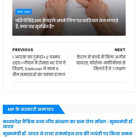
सेक्स लाइफ
पति पेनिट्रेशन से पहले अपने लिंग पर नारियल तेल लगाते
हैं, क्या यह सुरक्षित है?
PREVIOUS
NEXT
1 अदरक का टुकड़ा+2 चम्मच
केरल में बच्चों में मिला अजीब
शहद=जीवन में रोमांस भर देगा ये
वायरस, कोरोना-मंकीपॉक्स से
मिश्रण, Dietician ने माना 5
मिलते हैं ये 7 लक्षण
यौन समस्याओं का पक्का इलाज
MP के सरकारी समाचार
मध्यप्रदेश वैश्विक वन्य जीव संरक्षण का बना रोल मॉडल : मुख्यमंत्री डॉ.
यादव
मुख्यमंत्री डॉ. यादव ने राजा राममोहन राय की जयंती पर किया नमन