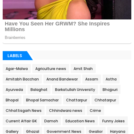
LABELS
Agar-Malwa
Agriculture news
Amit Shah
Amitabh Bacchan
Anand Bandewar
Assam
Astha
Ayurveda
Balaghat
Barkatullah University
Bhojpuri
Bhopal
Bhopal Samachar
Chattarpur
Chhatarpur
Chhattisgarh News
Chhindwara news
Crime
Current Affair GK
Damoh
Education News
Funny Jokes
Gallery
Ghazal
Government News
Gwalior
Haryana