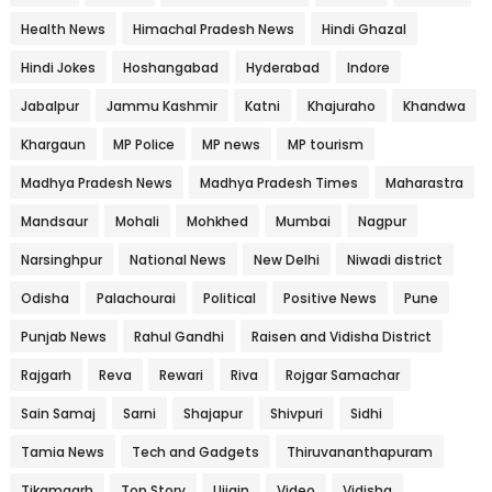
Health News
Himachal Pradesh News
Hindi Ghazal
Hindi Jokes
Hoshangabad
Hyderabad
Indore
Jabalpur
Jammu Kashmir
Katni
Khajuraho
Khandwa
Khargaun
MP Police
MP news
MP tourism
Madhya Pradesh News
Madhya Pradesh Times
Maharastra
Mandsaur
Mohali
Mohkhed
Mumbai
Nagpur
Narsinghpur
National News
New Delhi
Niwadi district
Odisha
Palachourai
Political
Positive News
Pune
Punjab News
Rahul Gandhi
Raisen and Vidisha District
Rajgarh
Reva
Rewari
Riva
Rojgar Samachar
Sain Samaj
Sarni
Shajapur
Shivpuri
Sidhi
Tamia News
Tech and Gadgets
Thiruvananthapuram
Tikamgarh
Top Story
Ujjain
Video
Vidisha