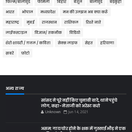
फिल्म/बॉलीवुड
फैमिली
बिहार
बेतूल
बॉलीवुड
बड़कुही
भारत
भोपाल
मध्यप्रदेश
मन की उलझन अब क्या करूँ
महाराष्ट्र
मुंबई
राजस्थान
राशिफल
रिश्ते नाते
लाईफस्टाइल
विज्ञान/ तकनीक
विडियो
शेरो शायरी / ग़ज़ल / कविता
सेक्स लाइफ
सेहत
हरियाणा
ख़बरें
फ़ोटो
अन्य राज्य
सांसद ने पूरे नहीं किए चुनावी वादे, थाने पहुंचे
लोग, कहा- नेताजी को अरेस्ट करो
Unknown
Jun 14, 2021
असम: गाय चोर होने के शक में गुस्साई भीड़ ने एक