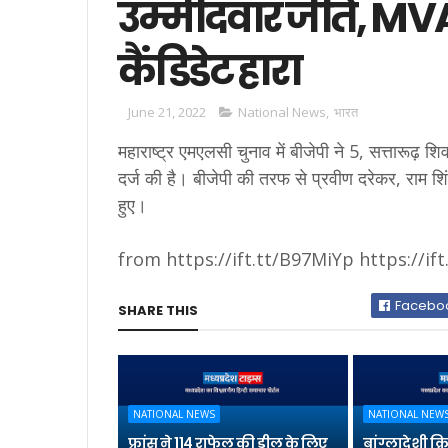
उम्मीदवार जीते, MVA
कैंडिडेट हारा
June 21, 2022
National News
,
भारत
महाराष्ट्र एमएलसी चुनाव में बीजेपी ने 5, सत्तारूढ़ 
दर्ज की है। बीजेपी की तरफ से प्रवीण दरेकर, राम श
हुए।
from https://ift.tt/B97MiYp https://if
Facebo
SHARE THIS
NATIONAL NEWS
NATIONAL NEW
फ्रांस ने 114 राफेल की डील के लिए
बांग्लादेशी क