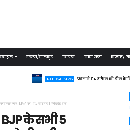
स्टाइल
फिल्म/बॉलीवुड
विडियो
फ़ोटो मज़ा
विज्ञान/
फ्रांस ने 114 राफेल की डील के लिए भेजा
NATIONAL NEWS
उम्मीदवार जीते, MVA को भी 5 सीट पर 1 कैंडिडेट हारा
: BJP के सभी 5