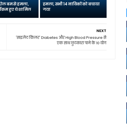
्रोल बम से हमला,
हमला, सभी 14 नाविकों को बचाया
यक्रम हुए थे शामिल
गया
NEXT
'साइलेंट किलर' Diabetes और High Blood Pressure से
एक साथ छुटकारा पाने के 10 योग