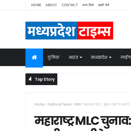
HOME
ABOUT
CONTACT
अन्य जिले
ख़बरें भेजें
दुनिया
भारत
मध्यप्रदेश
लाईफ
Top Story
नेपाल में बवाल, भारत ने बॉर्डर पर बढ़ाई निगरानी
NATIONAL NEWS
Home
/
National News
/
भारत
/
महाराष्ट्र MLC चुनाव: BJP के सभी 5 
महाराष्ट्र MLC चुनाव