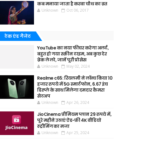
कब मनाया जाता है करवा चौथ का व्रत
Unknown
Oct 06, 2017
टेक एंड गैजेट
YouTube का नया फीचर करेगा अलर्ट,
बहुत हो गया स्क्रीन टाइम, अब कुछ देर
ब्रेक ले लो, जानें पूरी प्रोसेस
Unknown
May 02, 2024
Realme c65: रियलमी ने लॉन्च किया 10
हजार रुपये में 5G स्मार्टफोन, 6.67 इंच
डिस्प्ले के साथ मिलेगा दमदार कैमरा
सेटअप
Unknown
Apr 26, 2024
JioCinema प्रीमियम प्लान 29 रुपये में,
पूरे महीने उठाएं ऐड-फ्री 4K वीडियो
स्ट्रीमिंग का मजा
Unknown
Apr 25, 2024