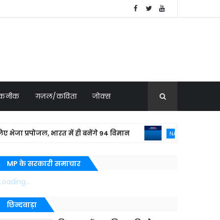
 तकनीक
ग़ज़ल/कविता
जोक्स
 प्रपोजल, भारत में ही बनेंगे 94 विमान
बांग्ला
NATIONAL NEWS
MP के सरकारी समाचार
Loading...
छिन्दवाड़ा