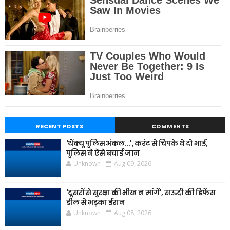
RECENT POSTS
COMMENTS
'थैंक्यू पुलिस अंकल...', करंट से चिपके थे दो भाई,
पुलिस ने ऐसे बचाई जान
Unknown
Aug 09, 2026
'दूसरों से सुरक्षा की भीख न मांगें', सऊदी की डिफेंस
डील से भड़का ईरान
Unknown
Aug 08, 2026