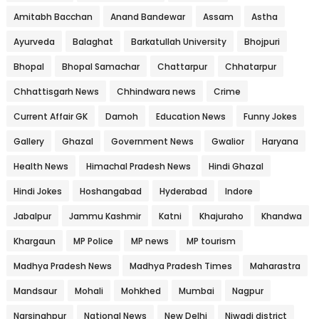
Amitabh Bacchan
Anand Bandewar
Assam
Astha
Ayurveda
Balaghat
Barkatullah University
Bhojpuri
Bhopal
Bhopal Samachar
Chattarpur
Chhatarpur
Chhattisgarh News
Chhindwara news
Crime
Current Affair GK
Damoh
Education News
Funny Jokes
Gallery
Ghazal
Government News
Gwalior
Haryana
Health News
Himachal Pradesh News
Hindi Ghazal
Hindi Jokes
Hoshangabad
Hyderabad
Indore
Jabalpur
Jammu Kashmir
Katni
Khajuraho
Khandwa
Khargaun
MP Police
MP news
MP tourism
Madhya Pradesh News
Madhya Pradesh Times
Maharastra
Mandsaur
Mohali
Mohkhed
Mumbai
Nagpur
Narsinghpur
National News
New Delhi
Niwadi district