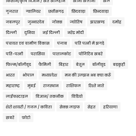
किसान/कृषि विज्ञान / खेत खलिहान
खाना खज़ाना
खेल
गुजरात
ग्वालियर
छत्तीसगढ़
छिंदवाड़ा
छिन्दवाड़ा
जबलपुर
जुन्नारदेव
जोक्स
ज्योतिष
झारखण्ड
दमोह
दिल्ली
दुनिया
नई दिल्ली
नरेंद्र मोदी
पंचायत एवं ग्रामीण विकास
पंजाब
पति पत्नी में झगड़े
पति-पत्नी
परासिया
पातालकोट
पॉजिटिव खबरें
फिल्म/बॉलीवुड
फैमिली
बिहार
बेतूल
बॉलीवुड
बड़कुही
भारत
भोपाल
मध्यप्रदेश
मन की उलझन अब क्या करूँ
महाराष्ट्र
मुंबई
राजस्थान
राशिफल
रिश्ते नाते
लाईफस्टाइल
विज्ञान/ तकनीक
विडियो
शेरो शायरी / ग़ज़ल / कविता
सेक्स लाइफ
सेहत
हरियाणा
ख़बरें
फ़ोटो