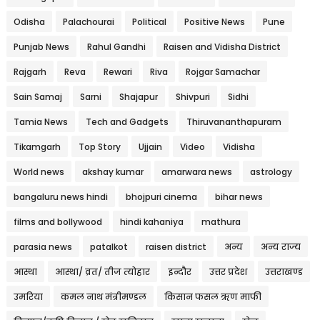
Odisha
Palachourai
Political
Positive News
Pune
Punjab News
Rahul Gandhi
Raisen and Vidisha District
Rajgarh
Reva
Rewari
Riva
Rojgar Samachar
Sain Samaj
Sarni
Shajapur
Shivpuri
Sidhi
Tamia News
Tech and Gadgets
Thiruvananthapuram
Tikamgarh
Top Story
Ujjain
Video
Vidisha
World news
akshay kumar
amarwara news
astrology
bangaluru news hindi
bhojpuri cinema
bihar news
films and bollywood
hindi kahaniya
mathura
parasia news
patalkot
raisen district
अन्य
अन्य राज्य
आस्था
आस्था/ व्रत/ तीज त्‍योहार
इन्दौर
उत्तर प्रदेश
उत्तराखण्ड
उमरिया
कमल नाथ मंत्रीमण्डल
किसान फसल ऋण माफी