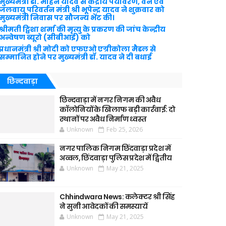
मुख्यमंत्री डॉ. मोहन यादव से केंद्रीय पर्यावरण, वन एवं
जलवायु परिवर्तन मंत्री श्री भूपेन्द्र यादव ने शुक्रवार को
मुख्यमंत्री निवास पर सौजन्य भेंट की।
श्रीमती ट्विशा शर्मा की मृत्यु के प्रकरण की जांच केन्द्रीय
अन्वेषण ब्यूरो (सीबीआई) को
प्रधानमंत्री श्री मोदी को एफएओ एग्रीकोला मैडल से
सम्मानित होने पर मुख्यमंत्री डॉ. यादव ने दी बधाई
छिन्दवाड़ा
छिन्दवाड़ा में नगर निगम की अवैध
कॉलोनियों के खिलाफ बड़ी कार्रवाई: दो
स्थानों पर अवैध निर्माण ध्वस्त
Unknown
Feb 25, 2026
नगर पालिक निगम छिंदवाड़ा प्रदेश में
अव्वल, छिंदवाड़ा पुलिस प्रदेश में द्वितीय
Unknown
May 21, 2025
Chhindwara News: कलेक्टर श्री सिंह
ने सुनी आवेदकों की समस्यायें
Unknown
May 21, 2025