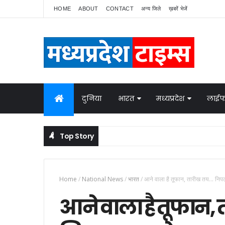
HOME
ABOUT
CONTACT
अन्य जिले
ख़बरें भेजें
दुनिया
भारत
मध्यप्रदेश
लाईफ
Top Story
 बात
Home
/
National News
/
भारत
/
आने वाला है तूफान, तारीख तय... निपटन
आने वाला है तूफान, 