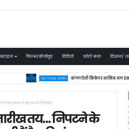
स्टाइल
फिल्म/बॉलीवुड
विडियो
फ़ोटो मज़ा
विज्ञान/
बांग्लादेशी क्रिकेटर शाकिब अल हसन के घर 
NATIONAL NEWS
े के लिए सरकार ने शुरू कर दी हैं तैयारियां
तारीख तय... निपटने के