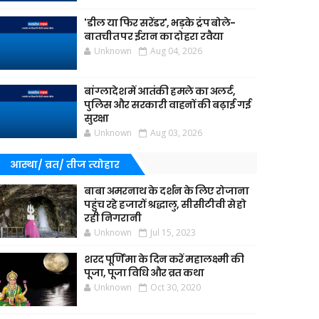
'डील या फिर सरेंडर', भड़के ट्रंप बोले-
बातचीत पर ईरान का दोहरा रवैया
Unknown
Aug 04, 2026
बांग्लादेश में आतंकी हमले का अलर्ट,
पुलिस और सरकारी वाहनों की बढ़ाई गई
सुरक्षा
Unknown
Aug 03, 2026
आस्था/ व्रत/ तीज त्‍योहार
बाबा अमरनाथ के दर्शन के लिए रोजाना
पहुंच रहे हजारों श्रद्धालु, सीसीटीवी से हो
रही निगरानी
Unknown
Jul 15, 2023
शरद पूर्णिमा के दिन करें महालक्ष्मी की
पूजा, पूजा विधि और व्रत कथा
Unknown
Oct 30, 2020