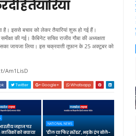
दी हैं तैयारियां
 है। इससे बचाव को लेकर तैयारियां शुरू हो गई हैं।
ी समीक्षा की गई। कैबिनेट सचिव राजीव गौबा की अध्यक्षता
े इसका जायजा लिया। इस चक्रवाती तूफान के 25 अक्टूबर को
.tt/Am1LisD
ok
Twitter
Google+
Whatsapp
S
NATIONAL NEWS
भारतीय जहाज पर
 नाविकों को बचाया
'डील या फिर सरेंडर', भड़के ट्रंप बोले-