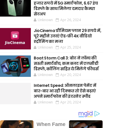
हजार रुपये में 5G स्मार्टफोन, 6.67 इंच
डिस्प्ले के साथ मिलेगा दमदार कैमरा
सेटअप
Unknown
Apr 26, 2024
JioCinema प्रीमियम प्लान 29 रुपये में,
पूरे महीने उठाएं ऐड-फ्री 4K वीडियो
स्ट्रीमिंग का मजा
Unknown
Apr 25, 2024
Boat Storm Call 3: बोट ने लॉन्च की
सस्ती स्मार्टवॉच, कम बजट में एलसीडी
डिस्प्ले, कॉलिंग सहित ये मिलेंगे फीचर्स
Unknown
Apr 20, 2024
Internet Speed: ऑनलाइन पेमेंट में
बार-बार आ रही दिक्कत तो ऐसे बढ़ाएं
अपने स्मार्टफोन की इंटरनेट स्पीड
Unknown
Apr 20, 2024