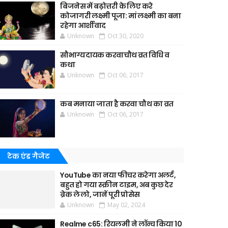
बिजनेस में बढ़ोत्तरी के लिए करे
कोजागरी लक्ष्मी पूजा: मां लक्ष्मी का बना
रहेगा आर्शीवाद
Unknown
Oct 30, 2020
सौभाग्यदायक करवाचौथ व्रत विधि व
कथा
Unknown
Oct 06, 2017
कब मनाया जाता है करवा चौथ का व्रत
Unknown
Oct 06, 2017
टेक एंड गैजेट
YouTube का नया फीचर करेगा अलर्ट,
बहुत हो गया स्क्रीन टाइम, अब कुछ देर
ब्रेक ले लो, जानें पूरी प्रोसेस
Unknown
May 02, 2024
Realme c65: रियलमी ने लॉन्च किया 10