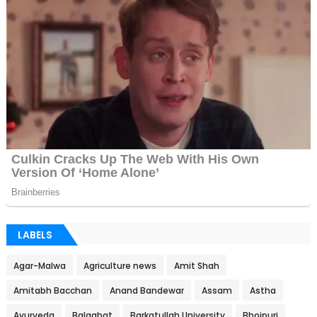
LABELS
Agar-Malwa
Agriculture news
Amit Shah
Amitabh Bacchan
Anand Bandewar
Assam
Astha
Ayurveda
Balaghat
Barkatullah University
Bhojpuri