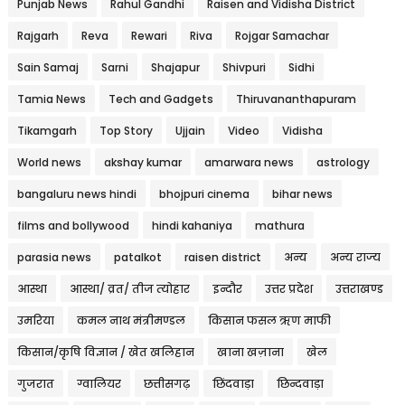
Punjab News
Rahul Gandhi
Raisen and Vidisha District
Rajgarh
Reva
Rewari
Riva
Rojgar Samachar
Sain Samaj
Sarni
Shajapur
Shivpuri
Sidhi
Tamia News
Tech and Gadgets
Thiruvananthapuram
Tikamgarh
Top Story
Ujjain
Video
Vidisha
World news
akshay kumar
amarwara news
astrology
bangaluru news hindi
bhojpuri cinema
bihar news
films and bollywood
hindi kahaniya
mathura
parasia news
patalkot
raisen district
अन्य
अन्य राज्य
आस्था
आस्था/ व्रत/ तीज त्‍योहार
इन्दौर
उत्तर प्रदेश
उत्तराखण्ड
उमरिया
कमल नाथ मंत्रीमण्डल
किसान फसल ऋण माफी
किसान/कृषि विज्ञान / खेत खलिहान
खाना खज़ाना
खेल
गुजरात
ग्वालियर
छत्तीसगढ़
छिंदवाड़ा
छिन्दवाड़ा