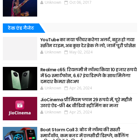
Unknown
Oct 06, 2017
टेक एंड गैजेट
YouTube का नया फीचर करेगा अलर्ट, बहुत हो गया
स्क्रीन टाइम, अब कुछ देर ब्रेक ले लो, जानें पूरी प्रोसेस
Unknown
May 02, 2024
Realme c65: रियलमी ने लॉन्च किया 10 हजार रुपये
में 5G स्मार्टफोन, 6.67 इंच डिस्प्ले के साथ मिलेगा
दमदार कैमरा सेटअप
Unknown
Apr 26, 2024
JioCinema प्रीमियम प्लान 29 रुपये में, पूरे महीने
उठाएं ऐड-फ्री 4K वीडियो स्ट्रीमिंग का मजा
Unknown
Apr 25, 2024
Boat Storm Call 3: बोट ने लॉन्च की सस्ती
स्मार्टवॉच, कम बजट में एलसीडी डिस्प्ले, कॉलिंग