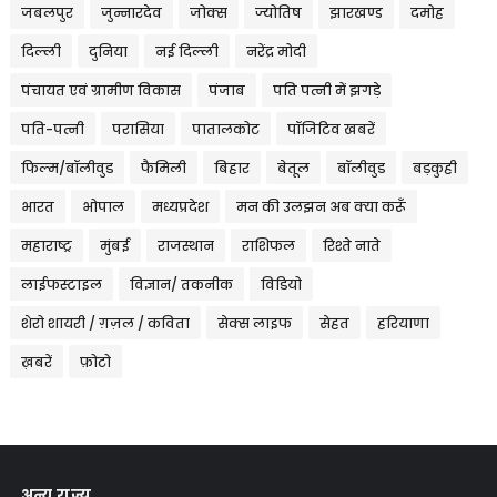
जबलपुर
जुन्नारदेव
जोक्स
ज्योतिष
झारखण्ड
दमोह
दिल्ली
दुनिया
नई दिल्ली
नरेंद्र मोदी
पंचायत एवं ग्रामीण विकास
पंजाब
पति पत्नी में झगड़े
पति-पत्नी
परासिया
पातालकोट
पॉजिटिव खबरें
फिल्म/बॉलीवुड
फैमिली
बिहार
बेतूल
बॉलीवुड
बड़कुही
भारत
भोपाल
मध्यप्रदेश
मन की उलझन अब क्या करूँ
महाराष्ट्र
मुंबई
राजस्थान
राशिफल
रिश्ते नाते
लाईफस्टाइल
विज्ञान/ तकनीक
विडियो
शेरो शायरी / ग़ज़ल / कविता
सेक्स लाइफ
सेहत
हरियाणा
ख़बरें
फ़ोटो
अन्य राज्य