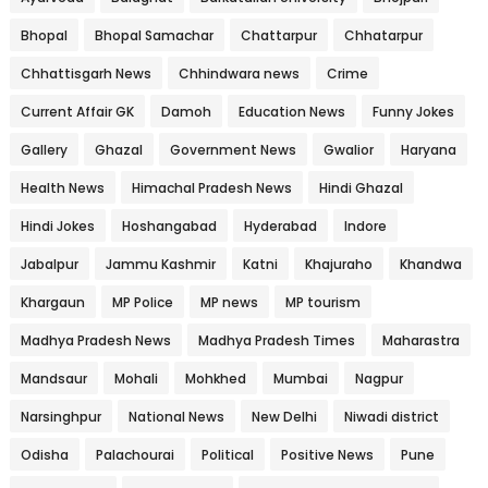
Bhopal
Bhopal Samachar
Chattarpur
Chhatarpur
Chhattisgarh News
Chhindwara news
Crime
Current Affair GK
Damoh
Education News
Funny Jokes
Gallery
Ghazal
Government News
Gwalior
Haryana
Health News
Himachal Pradesh News
Hindi Ghazal
Hindi Jokes
Hoshangabad
Hyderabad
Indore
Jabalpur
Jammu Kashmir
Katni
Khajuraho
Khandwa
Khargaun
MP Police
MP news
MP tourism
Madhya Pradesh News
Madhya Pradesh Times
Maharastra
Mandsaur
Mohali
Mohkhed
Mumbai
Nagpur
Narsinghpur
National News
New Delhi
Niwadi district
Odisha
Palachourai
Political
Positive News
Pune