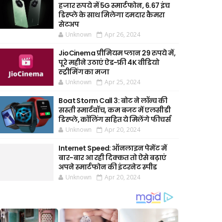
हजार रुपये में 5G स्मार्टफोन, 6.67 इंच
डिस्प्ले के साथ मिलेगा दमदार कैमरा
सेटअप
Unknown
Apr 26, 2024
JioCinema प्रीमियम प्लान 29 रुपये में,
पूरे महीने उठाएं ऐड-फ्री 4K वीडियो
स्ट्रीमिंग का मजा
Unknown
Apr 25, 2024
Boat Storm Call 3: बोट ने लॉन्च की
सस्ती स्मार्टवॉच, कम बजट में एलसीडी
डिस्प्ले, कॉलिंग सहित ये मिलेंगे फीचर्स
Unknown
Apr 20, 2024
Internet Speed: ऑनलाइन पेमेंट में
बार-बार आ रही दिक्कत तो ऐसे बढ़ाएं
अपने स्मार्टफोन की इंटरनेट स्पीड
Unknown
Apr 20, 2024