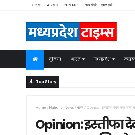
HOME
ABOUT
CONTACT
अन्य जिले
ख़बरें भेजें
दुनिया
भारत
मध्यप्रदेश
लाईफ
Top Story
Home
/
National News
/
भारत
/
Opinion: इस्तीफा देकर क्या पाना चाह
Opinion: इस्तीफा देक