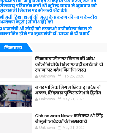
मुख्यमंत्री डॉ. मोहन यादव से केंद्रीय पर्यावरण, वन एवं
जलवायु परिवर्तन मंत्री श्री भूपेन्द्र यादव ने शुक्रवार को
मुख्यमंत्री निवास पर सौजन्य भेंट की।
श्रीमती ट्विशा शर्मा की मृत्यु के प्रकरण की जांच केन्द्रीय
अन्वेषण ब्यूरो (सीबीआई) को
प्रधानमंत्री श्री मोदी को एफएओ एग्रीकोला मैडल से
सम्मानित होने पर मुख्यमंत्री डॉ. यादव ने दी बधाई
छिन्दवाड़ा
छिन्दवाड़ा में नगर निगम की अवैध
कॉलोनियों के खिलाफ बड़ी कार्रवाई: दो
स्थानों पर अवैध निर्माण ध्वस्त
Unknown
Feb 25, 2026
नगर पालिक निगम छिंदवाड़ा प्रदेश में
अव्वल, छिंदवाड़ा पुलिस प्रदेश में द्वितीय
Unknown
May 21, 2025
Chhindwara News: कलेक्टर श्री सिंह
ने सुनी आवेदकों की समस्यायें
Unknown
May 21, 2025