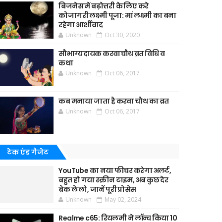
बिजनेस में बढ़ोत्तरी के लिए करे
कोजागरी लक्ष्मी पूजा: मां लक्ष्मी का बना
रहेगा आर्शीवाद
Unknown
Oct 30, 2020
सौभाग्यदायक करवाचौथ व्रत विधि व
कथा
Unknown
Oct 06, 2017
कब मनाया जाता है करवा चौथ का व्रत
Unknown
Oct 06, 2017
टेक एंड गैजेट
YouTube का नया फीचर करेगा अलर्ट,
बहुत हो गया स्क्रीन टाइम, अब कुछ देर
ब्रेक ले लो, जानें पूरी प्रोसेस
Unknown
May 02, 2024
Realme c65: रियलमी ने लॉन्च किया 10