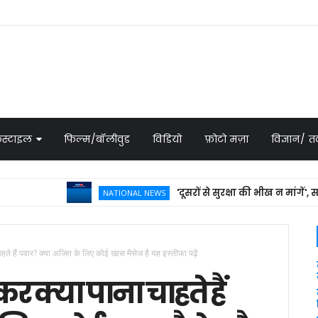
स्टाइल
फिल्म/बॉलीवुड
विडियो
फ़ोटो मज़ा
विज्ञान/
'दूसरों से सुरक्षा की भीख न मांगें', सऊदी 
NATIONAL NEWS
ते हैं पवार? क्या अजित के लिए कोई खास मैसेज है यह इस्तीफा पढ़ें
र क्या पाना चाहते हैं