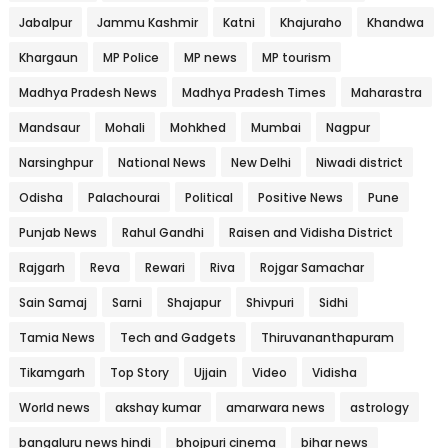
Jabalpur
Jammu Kashmir
Katni
Khajuraho
Khandwa
Khargaun
MP Police
MP news
MP tourism
Madhya Pradesh News
Madhya Pradesh Times
Maharastra
Mandsaur
Mohali
Mohkhed
Mumbai
Nagpur
Narsinghpur
National News
New Delhi
Niwadi district
Odisha
Palachourai
Political
Positive News
Pune
Punjab News
Rahul Gandhi
Raisen and Vidisha District
Rajgarh
Reva
Rewari
Riva
Rojgar Samachar
Sain Samaj
Sarni
Shajapur
Shivpuri
Sidhi
Tamia News
Tech and Gadgets
Thiruvananthapuram
Tikamgarh
Top Story
Ujjain
Video
Vidisha
World news
akshay kumar
amarwara news
astrology
bangaluru news hindi
bhojpuri cinema
bihar news