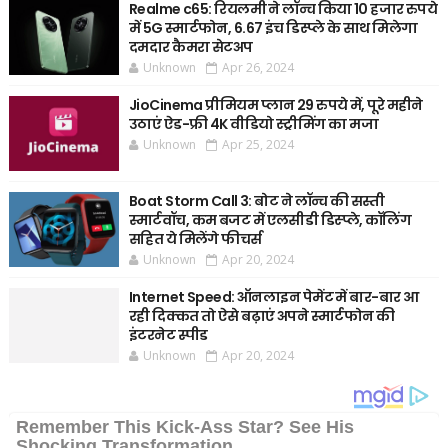
Realme c65: रियलमी ने लॉन्च किया 10 हजार रुपये
में 5G स्मार्टफोन, 6.67 इंच डिस्प्ले के साथ मिलेगा
दमदार कैमरा सेटअप
Unknown
Apr 26, 2024
JioCinema प्रीमियम प्लान 29 रुपये में, पूरे महीने
उठाएं ऐड-फ्री 4K वीडियो स्ट्रीमिंग का मजा
Unknown
Apr 25, 2024
Boat Storm Call 3: बोट ने लॉन्च की सस्ती
स्मार्टवॉच, कम बजट में एलसीडी डिस्प्ले, कॉलिंग
सहित ये मिलेंगे फीचर्स
Unknown
Apr 20, 2024
Internet Speed: ऑनलाइन पेमेंट में बार-बार आ
रही दिक्कत तो ऐसे बढ़ाएं अपने स्मार्टफोन की
इंटरनेट स्पीड
Unknown
Apr 20, 2024