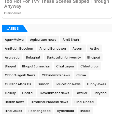
LABELS
Agar-Malwa
Agriculture news
Amit Shah
Amitabh Bacchan
Anand Bandewar
Assam
Astha
Ayurveda
Balaghat
Barkatullah University
Bhojpuri
Bhopal
Bhopal Samachar
Chattarpur
Chhatarpur
Chhattisgarh News
Chhindwara news
Crime
Current Affair GK
Damoh
Education News
Funny Jokes
Gallery
Ghazal
Government News
Gwalior
Haryana
Health News
Himachal Pradesh News
Hindi Ghazal
Hindi Jokes
Hoshangabad
Hyderabad
Indore