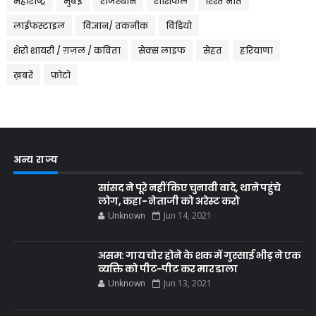
महाराष्ट्र
मुंबई
राजस्थान
राशिफल
रिश्ते नाते
लाईफस्टाइल
विज्ञान/ तकनीक
विडियो
शेरो शायरी / ग़ज़ल / कविता
सेक्स लाइफ
सेहत
हरियाणा
ख़बरें
फ़ोटो
अन्य राज्य
सांसद ने पूरे नहीं किए चुनावी वादे, थाने पहुंचे
लोग, कहा- नेताजी को अरेस्ट करो
Unknown
Jun 14, 2021
असम: गाय चोर होने के शक में गुस्साई भीड़ ने एक
व्यक्ति को पीट-पीट कर मार डाला
Unknown
Jun 13, 2021