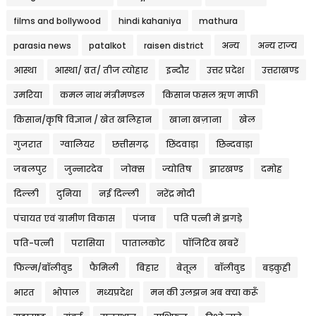
films and bollywood
hindi kahaniya
mathura
parasia news
patalkot
raisen district
अन्य
अन्य राज्य
आस्था
आस्था/ व्रत/ तीज त्‍योहार
इन्दौर
उत्तर प्रदेश
उत्तराखण्ड
उमरिया
कमल नाथ मंत्रीमण्डल
किसान फसल ऋण माफी
किसान/कृषि विज्ञान / खेत खलिहान
खाना खज़ाना
खेल
गुजरात
ग्वालियर
छत्तीसगढ़
छिंदवाड़ा
छिन्दवाड़ा
जबलपुर
जुन्नारदेव
जोक्स
ज्योतिष
झारखण्ड
दमोह
दिल्ली
दुनिया
नई दिल्ली
नरेंद्र मोदी
पंचायत एवं ग्रामीण विकास
पंजाब
पति पत्नी में झगड़े
पति-पत्नी
परासिया
पातालकोट
पॉजिटिव खबरें
फिल्म/बॉलीवुड
फैमिली
बिहार
बेतूल
बॉलीवुड
बड़कुही
भारत
भोपाल
मध्यप्रदेश
मन की उलझन अब क्या करूँ