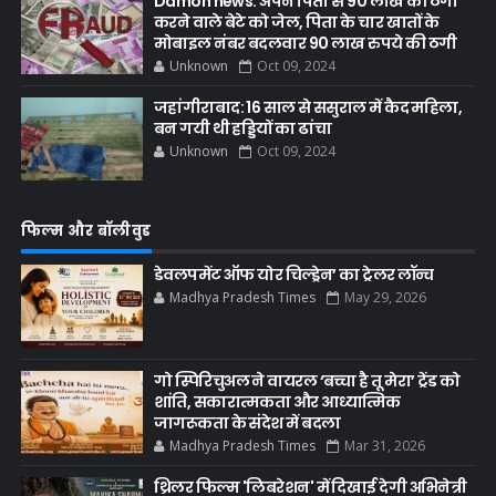
Damoh news: अपने पिता से 90 लाख की ठगी
करने वाले बेटे को जेल, पिता के चार खातों के
मोबाइल नंबर बदलवार 90 लाख रुपये की ठगी
Unknown
Oct 09, 2024
जहांगीराबाद: 16 साल से ससुराल में कैद महिला,
बन गयी थी हड्डियों का ढांचा
Unknown
Oct 09, 2024
फिल्म और बॉलीवुड
डेवलपमेंट ऑफ योर चिल्ड्रेन’ का ट्रेलर लॉन्च
Madhya Pradesh Times
May 29, 2026
गो स्पिरिचुअल ने वायरल ‘बच्चा है तू मेरा’ ट्रेंड को
शांति, सकारात्मकता और आध्यात्मिक
जागरूकता के संदेश में बदला
Madhya Pradesh Times
Mar 31, 2026
थ्रिलर फिल्म 'लिबरेशन' में दिखाई देगी अभिनेत्री