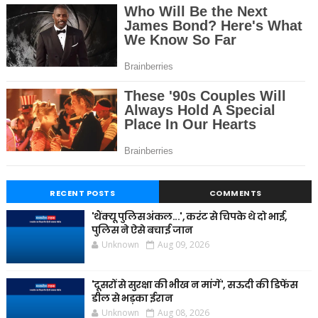
RECENT POSTS
COMMENTS
'थैंक्यू पुलिस अंकल...', करंट से चिपके थे दो भाई,
पुलिस ने ऐसे बचाई जान
Unknown
Aug 09, 2026
'दूसरों से सुरक्षा की भीख न मांगें', सऊदी की डिफेंस
डील से भड़का ईरान
Unknown
Aug 08, 2026