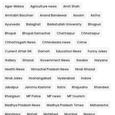
Agar-Malwa
Agriculture news
Amit Shah
Amitabh Bacchan
Anand Bandewar
Assam
Astha
Ayurveda
Balaghat
Barkatullah University
Bhojpuri
Bhopal
Bhopal Samachar
Chattarpur
Chhatarpur
Chhattisgarh News
Chhindwara news
Crime
Current Affair GK
Damoh
Education News
Funny Jokes
Gallery
Ghazal
Government News
Gwalior
Haryana
Health News
Himachal Pradesh News
Hindi Ghazal
Hindi Jokes
Hoshangabad
Hyderabad
Indore
Jabalpur
Jammu Kashmir
Katni
Khajuraho
Khandwa
Khargaun
MP Police
MP news
MP tourism
Madhya Pradesh News
Madhya Pradesh Times
Maharastra
Mandsaur
Mohali
Mohkhed
Mumbai
Nagpur