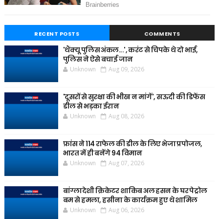
RECENT POSTS
COMMENTS
'थैंक्यू पुलिस अंकल...', करंट से चिपके थे दो भाई,
पुलिस ने ऐसे बचाई जान
Unknown
Aug 09, 2026
'दूसरों से सुरक्षा की भीख न मांगें', सऊदी की डिफेंस
डील से भड़का ईरान
Unknown
Aug 08, 2026
फ्रांस ने 114 राफेल की डील के लिए भेजा प्रपोजल,
भारत में ही बनेंगे 94 विमान
Unknown
Aug 07, 2026
बांग्लादेशी क्रिकेटर शाकिब अल हसन के घर पेट्रोल
बम से हमला, हसीना के कार्यक्रम हुए थे शामिल
Unknown
Aug 06, 2026