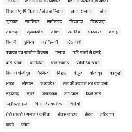
उमरिया
कमल नाथ मंत्रीमण्डल
किसान फसल ऋण माफी
किसान/कृषि विज्ञान / खेत खलिहान
खाना खज़ाना
खेल
गुजरात
ग्वालियर
छत्तीसगढ़
छिंदवाड़ा
छिन्दवाड़ा
जबलपुर
जुन्नारदेव
जोक्स
ज्योतिष
झारखण्ड
दमोह
दिल्ली
दुनिया
नई दिल्ली
नरेंद्र मोदी
पंचायत एवं ग्रामीण विकास
पंजाब
पति पत्नी में झगड़े
पति-पत्नी
परासिया
पातालकोट
पॉजिटिव खबरें
फिल्म/बॉलीवुड
फैमिली
बिहार
बेतूल
बॉलीवुड
बड़कुही
भारत
भोपाल
मध्यप्रदेश
मन की उलझन अब क्या करूँ
महाराष्ट्र
मुंबई
राजस्थान
राशिफल
रिश्ते नाते
लाईफस्टाइल
विज्ञान/ तकनीक
विडियो
शेरो शायरी / ग़ज़ल / कविता
सेक्स लाइफ
सेहत
हरियाणा
ख़बरें
फ़ोटो