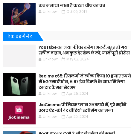
कब मनाया जाता है करवा चौथ का व्रत
Unknown
Oct 06, 2017
टेक एंड गैजेट
YouTube का नया फीचर करेगा अलर्ट, बहुत हो गया
स्क्रीन टाइम, अब कुछ देर ब्रेक ले लो, जानें पूरी प्रोसेस
Unknown
May 02, 2024
Realme c65: रियलमी ने लॉन्च किया 10 हजार रुपये
में 5G स्मार्टफोन, 6.67 इंच डिस्प्ले के साथ मिलेगा
दमदार कैमरा सेटअप
Unknown
Apr 26, 2024
JioCinema प्रीमियम प्लान 29 रुपये में, पूरे महीने
उठाएं ऐड-फ्री 4K वीडियो स्ट्रीमिंग का मजा
Unknown
Apr 25, 2024
Boat Storm Call 3: बोट ने लॉन्च की सस्ती