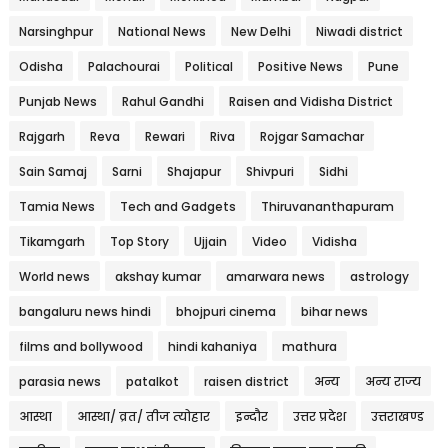
Narsinghpur
National News
New Delhi
Niwadi district
Odisha
Palachourai
Political
Positive News
Pune
Punjab News
Rahul Gandhi
Raisen and Vidisha District
Rajgarh
Reva
Rewari
Riva
Rojgar Samachar
Sain Samaj
Sarni
Shajapur
Shivpuri
Sidhi
Tamia News
Tech and Gadgets
Thiruvananthapuram
Tikamgarh
Top Story
Ujjain
Video
Vidisha
World news
akshay kumar
amarwara news
astrology
bangaluru news hindi
bhojpuri cinema
bihar news
films and bollywood
hindi kahaniya
mathura
parasia news
patalkot
raisen district
अन्य
अन्य राज्य
आस्था
आस्था/ व्रत/ तीज त्‍योहार
इन्दौर
उत्तर प्रदेश
उत्तराखण्ड