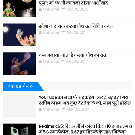
पूजा: मां लक्ष्मी का बना रहेगा आर्शीवाद
Unknown
Oct 30, 2020
सौभाग्यदायक करवाचौथ व्रत विधि व कथा
Unknown
Oct 06, 2017
कब मनाया जाता है करवा चौथ का व्रत
Unknown
Oct 06, 2017
टेक एंड गैजेट
YouTube का नया फीचर करेगा अलर्ट, बहुत हो गया
स्क्रीन टाइम, अब कुछ देर ब्रेक ले लो, जानें पूरी प्रोसेस
Unknown
May 02, 2024
Realme c65: रियलमी ने लॉन्च किया 10 हजार रुपये
में 5G स्मार्टफोन, 6.67 इंच डिस्प्ले के साथ मिलेगा