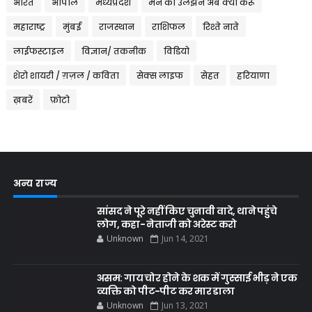
भारत
भोपाल
मध्यप्रदेश
मन की उलझन अब क्या करूँ
महाराष्ट्र
मुंबई
राजस्थान
राशिफल
रिश्ते नाते
लाईफस्टाइल
विज्ञान/ तकनीक
विडियो
शेरो शायरी / ग़ज़ल / कविता
सेक्स लाइफ
सेहत
हरियाणा
ख़बरें
फ़ोटो
अन्य राज्य
सांसद ने पूरे नहीं किए चुनावी वादे, थाने पहुंचे
लोग, कहा- नेताजी को अरेस्ट करो
Unknown
Jun 14, 2021
असम: गाय चोर होने के शक में गुस्साई भीड़ ने एक
व्यक्ति को पीट-पीट कर मार डाला
Unknown
Jun 13, 2021