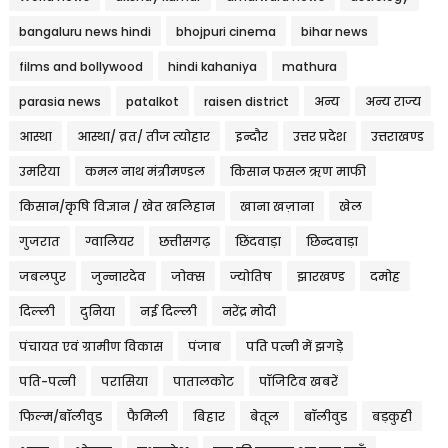
bangaluru news hindi
bhojpuri cinema
bihar news
films and bollywood
hindi kahaniya
mathura
parasia news
patalkot
raisen district
अन्य
अन्य राज्य
आस्था
आस्था/ व्रत/ तीज त्‍योहार
इन्दौर
उत्तर प्रदेश
उत्तराखण्ड
उमरिया
कमल नाथ मंत्रीमण्डल
किसान फसल ऋण माफी
किसान/कृषि विज्ञान / खेत खलिहान
खाना खज़ाना
खेल
गुजरात
ग्वालियर
छत्तीसगढ़
छिंदवाड़ा
छिन्दवाड़ा
जबलपुर
जुन्नारदेव
जोक्स
ज्योतिष
झारखण्ड
दमोह
दिल्ली
दुनिया
नई दिल्ली
नरेंद्र मोदी
पंचायत एवं ग्रामीण विकास
पंजाब
पति पत्नी में झगड़े
पति-पत्नी
परासिया
पातालकोट
पॉजिटिव खबरें
फिल्म/बॉलीवुड
फैमिली
बिहार
बेतूल
बॉलीवुड
बड़कुही