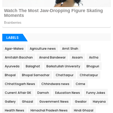
LABELS
Agar-Malwa
Agriculture news
Amit Shah
Amitabh Bacchan
Anand Bandewar
Assam
Astha
Ayurveda
Balaghat
Barkatullah University
Bhojpuri
Bhopal
Bhopal Samachar
Chattarpur
Chhatarpur
Chhattisgarh News
Chhindwara news
Crime
Current Affair GK
Damoh
Education News
Funny Jokes
Gallery
Ghazal
Government News
Gwalior
Haryana
Health News
Himachal Pradesh News
Hindi Ghazal