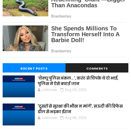
RECENT POSTS
COMMENTS
'थैंक्यू पुलिस अंकल...', करंट से चिपके थे दो भाई,
पुलिस ने ऐसे बचाई जान
Unknown
Aug 09, 2026
'दूसरों से सुरक्षा की भीख न मांगें', सऊदी की डिफेंस
डील से भड़का ईरान
Unknown
Aug 08, 2026