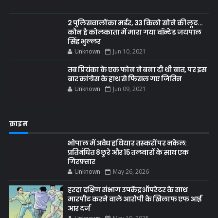
2 पुलिसवालों का मर्डर, 33 किलो सोने की लूट...
कौन है कोलकाता में मारा गया वॉन्टेड जयपाल
सिंह भुल्लर
Unknown
Jun 10, 2021
तब प्रियंका के एक फोन ने बना दी थी बात, पर इस
बार कांग्रेस के हाथ से फिसल गए जितिन
Unknown
Jun 09, 2021
क्राइम
भोपाल में अवैध हथियार तस्करों पर नकेल:
प्रतिबंधित 8 छुरे और 15 तलवारों के साथ एक
गिरफ़्तार
Unknown
May 26, 2026
हरदा दक्षिण संभाग उपकेंद्र ऑपरेटर के साथ
मारपीट करने वाले आरोपी के खिलाफ एफ आई
आर दर्ज