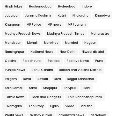
Hindi Jokes
Hoshangabad
Hyderabad
Indore
Jabalpur
Jammu Kashmir
Katni
Khajuraho
Khandwa
Khargaun
MP Police
MP news
MP tourism
Madhya Pradesh News
Madhya Pradesh Times
Maharastra
Mandsaur
Mohali
Mohkhed
Mumbai
Nagpur
Narsinghpur
National News
New Delhi
Niwadi district
Odisha
Palachourai
Political
Positive News
Pune
Punjab News
Rahul Gandhi
Raisen and Vidisha District
Rajgarh
Reva
Rewari
Riva
Rojgar Samachar
Sain Samaj
Sarni
Shajapur
Shivpuri
Sidhi
Tamia News
Tech and Gadgets
Thiruvananthapuram
Tikamgarh
Top Story
Ujjain
Video
Vidisha
World news
akshay kumar
amarwara news
astrology