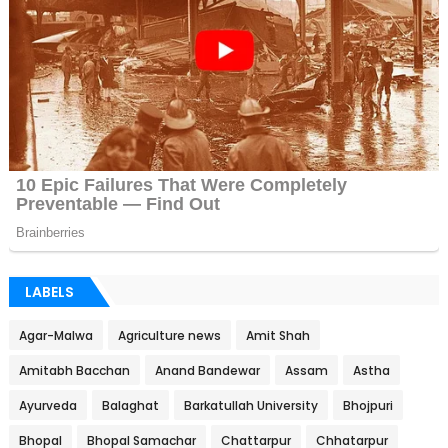
LABELS
Agar-Malwa
Agriculture news
Amit Shah
Amitabh Bacchan
Anand Bandewar
Assam
Astha
Ayurveda
Balaghat
Barkatullah University
Bhojpuri
Bhopal
Bhopal Samachar
Chattarpur
Chhatarpur