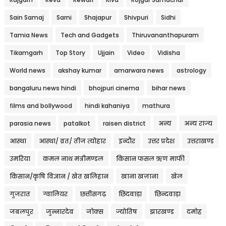
Sain Samaj
Sarni
Shajapur
Shivpuri
Sidhi
Tamia News
Tech and Gadgets
Thiruvananthapuram
Tikamgarh
Top Story
Ujjain
Video
Vidisha
World news
akshay kumar
amarwara news
astrology
bangaluru news hindi
bhojpuri cinema
bihar news
films and bollywood
hindi kahaniya
mathura
parasia news
patalkot
raisen district
अन्य
अन्य राज्य
आस्था
आस्था/ व्रत/ तीज त्‍योहार
इन्दौर
उत्तर प्रदेश
उत्तराखण्ड
उमरिया
कमल नाथ मंत्रीमण्डल
किसान फसल ऋण माफी
किसान/कृषि विज्ञान / खेत खलिहान
खाना खज़ाना
खेल
गुजरात
ग्वालियर
छत्तीसगढ़
छिंदवाड़ा
छिन्दवाड़ा
जबलपुर
जुन्नारदेव
जोक्स
ज्योतिष
झारखण्ड
दमोह