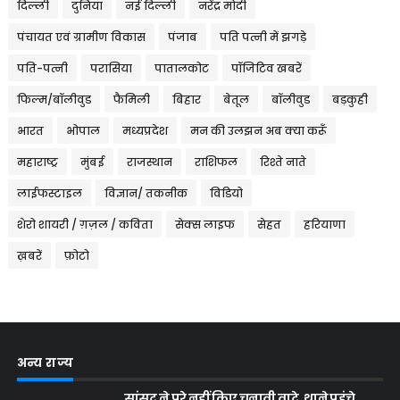
दिल्ली
दुनिया
नई दिल्ली
नरेंद्र मोदी
पंचायत एवं ग्रामीण विकास
पंजाब
पति पत्नी में झगड़े
पति-पत्नी
परासिया
पातालकोट
पॉजिटिव खबरें
फिल्म/बॉलीवुड
फैमिली
बिहार
बेतूल
बॉलीवुड
बड़कुही
भारत
भोपाल
मध्यप्रदेश
मन की उलझन अब क्या करूँ
महाराष्ट्र
मुंबई
राजस्थान
राशिफल
रिश्ते नाते
लाईफस्टाइल
विज्ञान/ तकनीक
विडियो
शेरो शायरी / ग़ज़ल / कविता
सेक्स लाइफ
सेहत
हरियाणा
ख़बरें
फ़ोटो
अन्य राज्य
सांसद ने पूरे नहीं किए चुनावी वादे, थाने पहुंचे