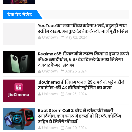
टेक एंड गैजेट
YouTube का नया फीचर करेगा अलर्ट, बहुत हो गया
स्क्रीन टाइम, अब कुछ देर ब्रेक ले लो, जानें पूरी प्रोसेस
Unknown
May 02, 2024
Realme c65: रियलमी ने लॉन्च किया 10 हजार रुपये
में 5G स्मार्टफोन, 6.67 इंच डिस्प्ले के साथ मिलेगा
दमदार कैमरा सेटअप
Unknown
Apr 26, 2024
JioCinema प्रीमियम प्लान 29 रुपये में, पूरे महीने
उठाएं ऐड-फ्री 4K वीडियो स्ट्रीमिंग का मजा
Unknown
Apr 25, 2024
Boat Storm Call 3: बोट ने लॉन्च की सस्ती
स्मार्टवॉच, कम बजट में एलसीडी डिस्प्ले, कॉलिंग
सहित ये मिलेंगे फीचर्स
Unknown
Apr 20, 2024