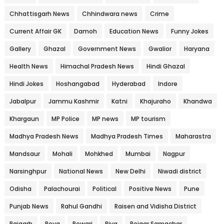
Chhattisgarh News
Chhindwara news
Crime
Current Affair GK
Damoh
Education News
Funny Jokes
Gallery
Ghazal
Government News
Gwalior
Haryana
Health News
Himachal Pradesh News
Hindi Ghazal
Hindi Jokes
Hoshangabad
Hyderabad
Indore
Jabalpur
Jammu Kashmir
Katni
Khajuraho
Khandwa
Khargaun
MP Police
MP news
MP tourism
Madhya Pradesh News
Madhya Pradesh Times
Maharastra
Mandsaur
Mohali
Mohkhed
Mumbai
Nagpur
Narsinghpur
National News
New Delhi
Niwadi district
Odisha
Palachourai
Political
Positive News
Pune
Punjab News
Rahul Gandhi
Raisen and Vidisha District
Rajgarh
Reva
Rewari
Riva
Rojgar Samachar