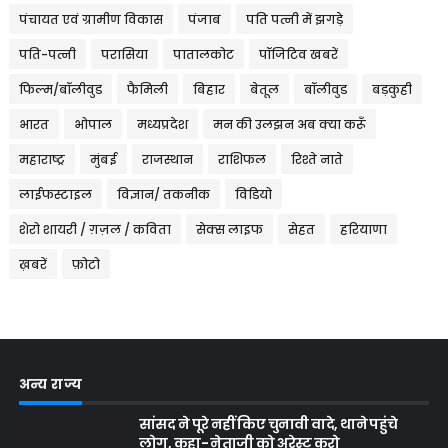
पंचायत एवं ग्रामीण विकास
पंजाब
पति पत्नी में झगड़े
पति-पत्नी
परासिया
पातालकोट
पॉजिटिव खबरें
फिल्म/बॉलीवुड
फैमिली
बिहार
बेतूल
बॉलीवुड
बड़कुही
भारत
भोपाल
मध्यप्रदेश
मन की उलझन अब क्या करूँ
महाराष्ट्र
मुंबई
राजस्थान
राशिफल
रिश्ते नाते
लाईफस्टाइल
विज्ञान/ तकनीक
विडियो
शेरो शायरी / ग़ज़ल / कविता
सेक्स लाइफ
सेहत
हरियाणा
ख़बरें
फ़ोटो
अन्य राज्य
सांसद ने पूरे नहीं किए चुनावी वादे, थाने पहुंचे
लोग, कहा- नेताजी को अरेस्ट करो