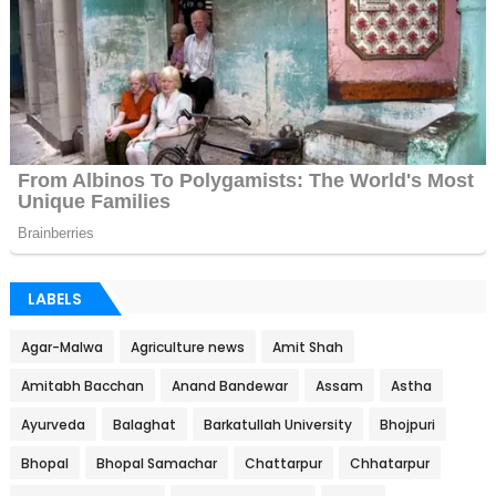
LABELS
Agar-Malwa
Agriculture news
Amit Shah
Amitabh Bacchan
Anand Bandewar
Assam
Astha
Ayurveda
Balaghat
Barkatullah University
Bhojpuri
Bhopal
Bhopal Samachar
Chattarpur
Chhatarpur