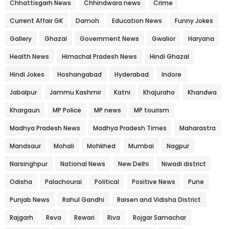
Chhattisgarh News
Chhindwara news
Crime
Current Affair GK
Damoh
Education News
Funny Jokes
Gallery
Ghazal
Government News
Gwalior
Haryana
Health News
Himachal Pradesh News
Hindi Ghazal
Hindi Jokes
Hoshangabad
Hyderabad
Indore
Jabalpur
Jammu Kashmir
Katni
Khajuraho
Khandwa
Khargaun
MP Police
MP news
MP tourism
Madhya Pradesh News
Madhya Pradesh Times
Maharastra
Mandsaur
Mohali
Mohkhed
Mumbai
Nagpur
Narsinghpur
National News
New Delhi
Niwadi district
Odisha
Palachourai
Political
Positive News
Pune
Punjab News
Rahul Gandhi
Raisen and Vidisha District
Rajgarh
Reva
Rewari
Riva
Rojgar Samachar