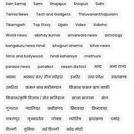
Sain Samaj
Sarni
Shajapur
Shivpuri
Sidhi
Tamia News
Tech and Gadgets
Thiruvananthapuram
Tikamgarh
Top Story
Ujjain
Video
Vidisha
World news
akshay kumar
amarwara news
astrology
bangaluru news hindi
bhojpuri cinema
bihar news
films and bollywood
hindi kahaniya
mathura
parasia news
patalkot
raisen district
अन्य
अन्य राज्य
आस्था
आस्था/ व्रत/ तीज त्‍योहार
इन्दौर
उत्तर प्रदेश
उत्तराखण्ड
उमरिया
कमल नाथ मंत्रीमण्डल
किसान फसल ऋण माफी
किसान/कृषि विज्ञान / खेत खलिहान
खाना खज़ाना
खेल
गुजरात
ग्वालियर
छत्तीसगढ़
छिंदवाड़ा
छिन्दवाड़ा
जबलपुर
जुन्नारदेव
जोक्स
ज्योतिष
झारखण्ड
दमोह
दिल्ली
दुनिया
नई दिल्ली
नरेंद्र मोदी