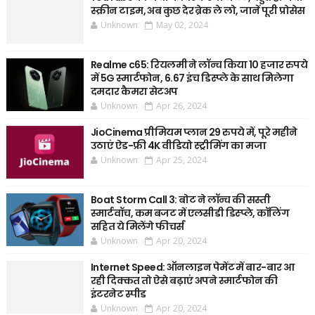
स्क्रीन टाइम, अब कुछ देर ब्रेक ले लो, जानें पूरी प्रोसेस
Unknown
May 02, 2024
Realme c65: रियलमी ने लॉन्च किया 10 हजार रुपये
में 5G स्मार्टफोन, 6.67 इंच डिस्प्ले के साथ मिलेगा
दमदार कैमरा सेटअप
Unknown
Apr 26, 2024
JioCinema प्रीमियम प्लान 29 रुपये में, पूरे महीने
उठाएं ऐड-फ्री 4K वीडियो स्ट्रीमिंग का मजा
Unknown
Apr 25, 2024
Boat Storm Call 3: बोट ने लॉन्च की सस्ती
स्मार्टवॉच, कम बजट में एलसीडी डिस्प्ले, कॉलिंग
सहित ये मिलेंगे फीचर्स
Unknown
Apr 20, 2024
Internet Speed: ऑनलाइन पेमेंट में बार-बार आ
रही दिक्कत तो ऐसे बढ़ाएं अपने स्मार्टफोन की
इंटरनेट स्पीड
Unknown
Apr 20, 2024