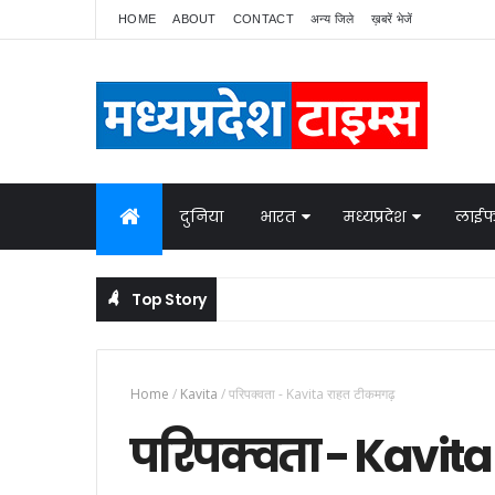
HOME
ABOUT
CONTACT
अन्य जिले
ख़बरें भेजें
दुनिया
भारत
मध्यप्रदेश
लाईफ
Top Story
नेपाल में बवाल, भारत ने बॉर्डर पर बढ़ाई निगरानी
NATIONAL NEWS
Home
/
Kavita
/
परिपक्वता - Kavita राहत टीकमगढ़
परिपक्वता - Kavit