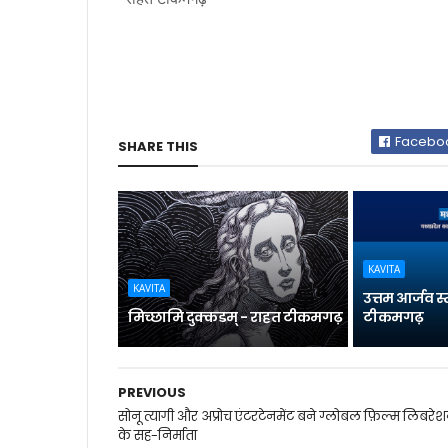
Facebo
SHARE THIS
KAVITA
KAVITA
उत्तम आर्जव स
मिच्छामि दुक्कडम् - राहत टीकमगढ़
टीकमगढ़
PREVIOUS
सोनू त्यागी और अप्रोच एंटरटेनमेंट बने ग्लोबल फ़िल्म लिबरे
के सह-निर्माता