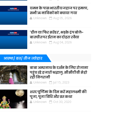
यमन के पास भारतीय जहाज पर हमला,
सभी 14 नाविकों को बचाया गया
Unknown
Aug 05, 2026
'डील या फिर सरेंडर', भड़के ट्रंप बोले-
बातचीत पर ईरान का दोहरा रवैया
Unknown
Aug 04, 2026
आस्था/ व्रत/ तीज त्‍योहार
बाबा अमरनाथ के दर्शन के लिए रोजाना
पहुंच रहे हजारों श्रद्धालु, सीसीटीवी से हो
रही निगरानी
Unknown
Jul 15, 2023
शरद पूर्णिमा के दिन करें महालक्ष्मी की
पूजा, पूजा विधि और व्रत कथा
Unknown
Oct 30, 2020