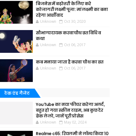
बिजनेस में बढ़ोत्तरी के लिए करे
कोजागरी लक्ष्मी पूजा: मां लक्ष्मी का बना
रहेगा आर्शीवाद
Unknown
Oct 30, 2020
सौभाग्यदायक करवाचौथ व्रत विधि व
कथा
Unknown
Oct 06, 2017
कब मनाया जाता है करवा चौथ का व्रत
Unknown
Oct 06, 2017
टेक एंड गैजेट
YouTube का नया फीचर करेगा अलर्ट,
बहुत हो गया स्क्रीन टाइम, अब कुछ देर
ब्रेक ले लो, जानें पूरी प्रोसेस
Unknown
May 02, 2024
Realme c65: रियलमी ने लॉन्च किया 10