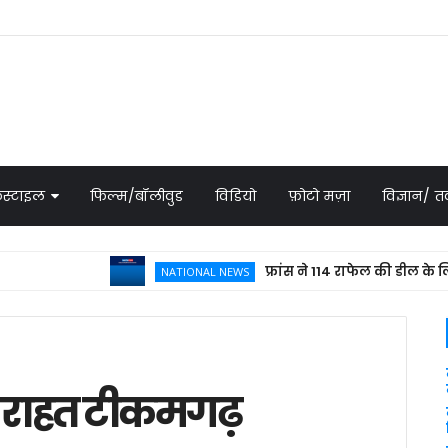
स्टाइल
फिल्म/बॉलीवुड
विडियो
फ़ोटो मज़ा
विज्ञान/
फ्रांस ने 114 राफेल की डील के लिए भेजा 
NATIONAL NEWS
a राहत टीकमगढ़