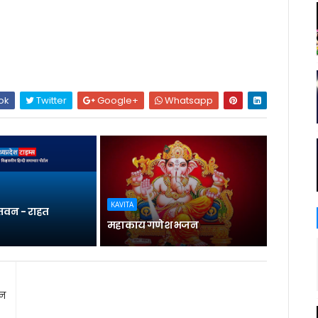
ok
Twitter
Google+
Whatsapp
KAVITA
्तवन - राहत
महाकाय गणेश भजन
शन