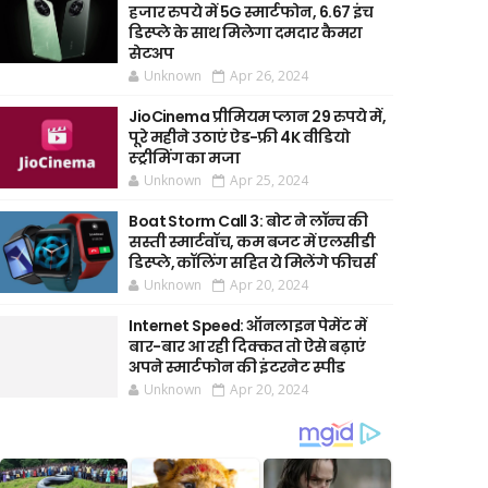
हजार रुपये में 5G स्मार्टफोन, 6.67 इंच
डिस्प्ले के साथ मिलेगा दमदार कैमरा
सेटअप
Unknown
Apr 26, 2024
JioCinema प्रीमियम प्लान 29 रुपये में,
पूरे महीने उठाएं ऐड-फ्री 4K वीडियो
स्ट्रीमिंग का मजा
Unknown
Apr 25, 2024
Boat Storm Call 3: बोट ने लॉन्च की
सस्ती स्मार्टवॉच, कम बजट में एलसीडी
डिस्प्ले, कॉलिंग सहित ये मिलेंगे फीचर्स
Unknown
Apr 20, 2024
Internet Speed: ऑनलाइन पेमेंट में
बार-बार आ रही दिक्कत तो ऐसे बढ़ाएं
अपने स्मार्टफोन की इंटरनेट स्पीड
Unknown
Apr 20, 2024