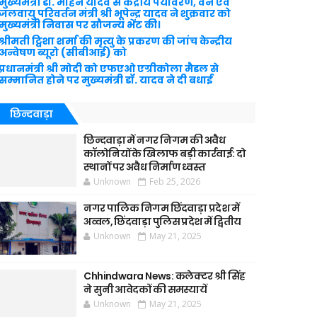
मुख्यमंत्री डॉ. मोहन यादव से केंद्रीय पर्यावरण, वन एवं
जलवायु परिवर्तन मंत्री श्री भूपेन्द्र यादव ने शुक्रवार को
मुख्यमंत्री निवास पर सौजन्य भेंट की।
श्रीमती ट्विशा शर्मा की मृत्यु के प्रकरण की जांच केन्द्रीय
अन्वेषण ब्यूरो (सीबीआई) को
प्रधानमंत्री श्री मोदी को एफएओ एग्रीकोला मैडल से
सम्मानित होने पर मुख्यमंत्री डॉ. यादव ने दी बधाई
छिन्दवाड़ा
छिन्दवाड़ा में नगर निगम की अवैध
कॉलोनियों के खिलाफ बड़ी कार्रवाई: दो
स्थानों पर अवैध निर्माण ध्वस्त
Unknown
Feb 25, 2026
नगर पालिक निगम छिंदवाड़ा प्रदेश में
अव्वल, छिंदवाड़ा पुलिस प्रदेश में द्वितीय
Unknown
May 21, 2025
Chhindwara News: कलेक्टर श्री सिंह
ने सुनी आवेदकों की समस्यायें
Unknown
May 21, 2025